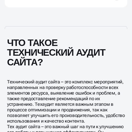
Как я могу заказать технический аудит в
Однако мы рекомендуем воспользоваться
вашей компании?
услугами нашей команды, чтобы гарантировать
правильность и эффективность внесенных
изменений.
Заказать технический аудит в Кирове очень
просто! Просто заполните форму обратной связи
или позвоните нам по номеру 8(800) 101-36-60. Мы
быстро свяжемся с вами для обсуждения деталей и
начала работы.
ЧТО ТАКОЕ
ТЕХНИЧЕСКИЙ АУДИТ
САЙТА?
Технический аудит сайта – это комплекс мероприятий,
направленных на проверку работоспособности всех
элементов ресурса, выявление ошибок и проблем, а
также предоставление рекомендаций по их
устранению. Техаудит является важным этапом в
процессе оптимизации и продвижения, так как
позволяет улучшить его производительность, удобство
использования и качество контента.