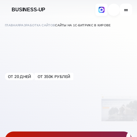
BUSINESS-UP
ГЛАВНАЯ
РАЗРАБОТКА САЙТОВ
САЙТЫ НА 1С-БИТРИКС В КИРОВЕ
СОЗДАНИЕ САЙТОВ
НА 1С-БИТРИКС
ОТ 20 ДНЕЙ
ОТ 350К РУБЛЕЙ
В
КИРОВЕ