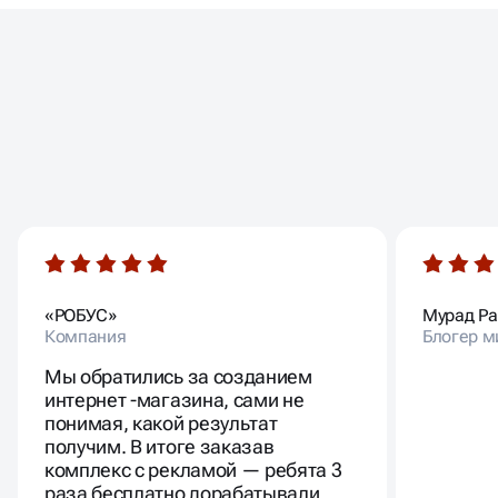
ОТЗЫВЫ НАШИХ
КЛИЕНТОВ
«РОБУС»
Мурад Р
Компания
Блогер м
Мы обратились за созданием
интернет -магазина, сами не
понимая, какой результат
получим. В итоге заказав
комплекс с рекламой — ребята 3
раза бесплатно дорабатывали