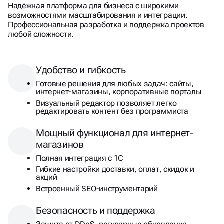
1С-БИТРИКС — ЭТО
Надёжная платформа для бизнеса с широкими
ПОПУЛЯРНАЯ РОССИЙСКАЯ
возможностями масштабирования и интеграции.
Профессиональная разработка и поддержка проектов
CMS
ДЛЯ СОЗДАНИЯ САЙТОВ
любой сложности.
И СЛОЖНЫХ ВЕБ-ПРОЕКТОВ.
Удобство и гибкость
Готовые решения для любых задач: сайты,
интернет-магазины, корпоративные порталы
Визуальный редактор позволяет легко
редактировать контент без программиста
Мощный функционал для интернет-
магазинов
Полная интеграция с 1С
Гибкие настройки доставки, оплат, скидок и
акций
Встроенный SEO-инструментарий
Безопасность и поддержка