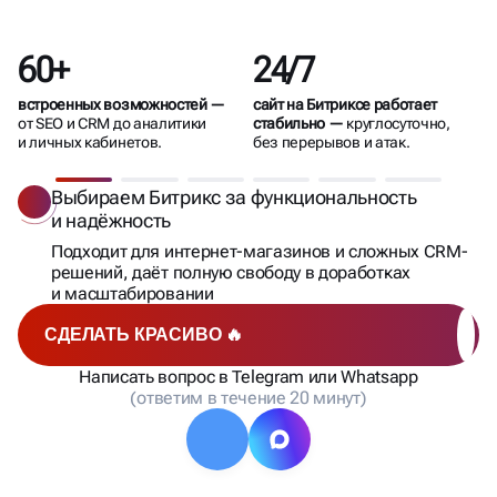
ВЫБИРАЕМ
BITRIX
60+
24/7
встроенных возможностей —
сайт на Битриксе работает
от SEO и CRM до аналитики
стабильно —
круглосуточно,
и личных кабинетов.
без перерывов и атак.
Выбираем Битрикс за функциональность
и надёжность
Подходит для интернет-магазинов и сложных CRM-
решений, даёт полную свободу в доработках
и масштабировании
СДЕЛАТЬ КРАСИВО 🔥
Написать вопрос в Telegram или Whatsapp
(ответим в течение 20 минут)