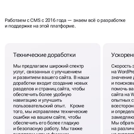
ПРИ РАЗРАБОТКЕ САЙТА
Работаем с CMS с 2016 года — знаем всё о разработке
НА
ВОРДПРЕСС
и поддержке на этой платформе.
Технические доработки
Ускорен
Мы предлагаем широкий спектр
Скорость 
услуг, связанных с улучшением
на WordPr
и развитием вашего сайта. В наши
значение 
доработки входит создание новых
и поисков
разделов и страниц сайта, чтобы
помочь ва
обеспечить более удобную
сайта на 
навигацию и улучшить
опытных с
пользовательский опыт. Кроме
всесторон
того, мы исправляем технические
и определ
ошибки на вашем сайте, чтобы
замедляющ
обеспечить его более гладкую
Мы обрат
и безопасную работу. Мы также
на различ