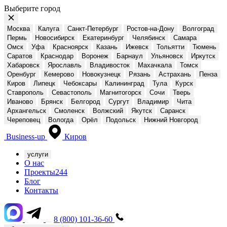
Выберите город
Москва
Калуга
Санкт-Петербург
Ростов-на-Дону
Волгоград
Пермь
Новосибирск
Екатеринбург
Челябинск
Самара
Омск
Уфа
Красноярск
Казань
Ижевск
Тольятти
Тюмень
Саратов
Краснодар
Воронеж
Барнаул
Ульяновск
Иркутск
Хабаровск
Ярославль
Владивосток
Махачкала
Томск
Оренбург
Кемерово
Новокузнецк
Рязань
Астрахань
Пенза
Киров
Липецк
Чебоксары
Калининград
Тула
Курск
Ставрополь
Севастополь
Магнитогорск
Сочи
Тверь
Иваново
Брянск
Белгород
Сургут
Владимир
Чита
Архангельск
Смоленск
Волжский
Якутск
Саранск
Череповец
Вологда
Орёл
Подольск
Нижний Новгород
Business-up
Киров
услуги
О нас
Проекты
244
Блог
Контакты
8 (800) 101-36-60