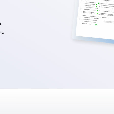
и
еса