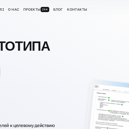
И
О НАС
ПРОЕКТЫ
БЛОГ
КОНТАКТЫ
244
ТОТИПА
М
елей к целевому действию