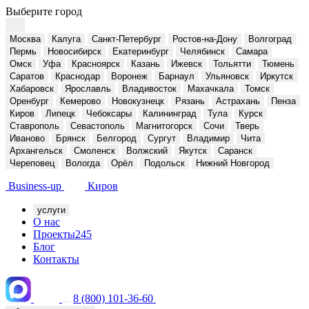
Выберите город
Москва
Калуга
Санкт-Петербург
Ростов-на-Дону
Волгоград
Пермь
Новосибирск
Екатеринбург
Челябинск
Самара
Омск
Уфа
Красноярск
Казань
Ижевск
Тольятти
Тюмень
Саратов
Краснодар
Воронеж
Барнаул
Ульяновск
Иркутск
Хабаровск
Ярославль
Владивосток
Махачкала
Томск
Оренбург
Кемерово
Новокузнецк
Рязань
Астрахань
Пенза
Киров
Липецк
Чебоксары
Калининград
Тула
Курск
Ставрополь
Севастополь
Магнитогорск
Сочи
Тверь
Иваново
Брянск
Белгород
Сургут
Владимир
Чита
Архангельск
Смоленск
Волжский
Якутск
Саранск
Череповец
Вологда
Орёл
Подольск
Нижний Новгород
Business-up
Киров
услуги
О нас
Проекты
245
Блог
Контакты
8 (800) 101-36-60