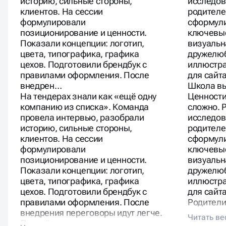
историю, сильные стороны,
исследов
клиентов. На сессии
родителе
формулировали
сформули
позиционирование и ценности.
ключевые
Показали концепции: логотип,
визуальн
цвета, типографика, графика
дружелюб
цехов. Подготовили брендбук с
иллюстра
правилами оформления. После
для сайт
внедрен…
Школа вы
На тендерах знали как «ещё одну
Ценности
компанию из списка». Команда
сложно. 
провела интервью, разобрали
исследов
историю, сильные стороны,
родителе
клиентов. На сессии
сформули
формулировали
ключевые
позиционирование и ценности.
визуальн
Показали концепции: логотип,
дружелюб
цвета, типографика, графика
иллюстра
цехов. Подготовили брендбук с
для сайта
правилами оформления. После
Родители
внедрения переговоры идут легче.
«нашла ш
Партнёры отмечают, что проще
нормальн