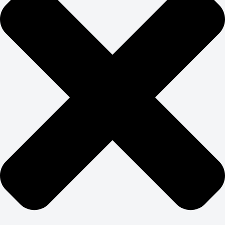
показатели. Разработка брендинга для сети ритейла
может увеличить конверсию на 40% только за счёт
улучшения навигации и визуальной иерархии. Бренд
под ключ окупается через рост лояльности клиентов и
снижение затрат на привлечение новых.
Заказать брендинг в студии Business-up в Кирове
стоит как долгосрочную инвестицию: правильно
выстроенная визуальная система работает годами,
снижая затраты на маркетинг. Студия брендирования
должна предоставлять не только макеты, но и
гайдлайны с их правильным использованием.