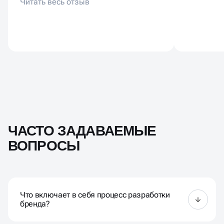
презентовать руководству.
осознанн
Брендинг показал масштаб и
надёжность.
ЧАСТО ЗАДАВАЕМЫЕ
ВОПРОСЫ
Что включает в себя процесс разработки
бренда?