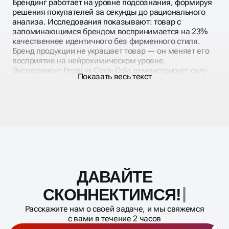
Брендинг работает на уровне подсознания, формируя
решения покупателей за секунды до рационального
анализа. Исследования показывают: товар с
запоминающимся брендом воспринимается на 23%
качественнее идентичного без фирменного стиля.
Бренд продукции не украшает товар — он меняет его
восприятие на нейрохимическом уровне.
Эксперимент Pepsi vs Coca-Cola демонстрирует силу
Показать весь текст
визуальной идентичности. При слепой дегустации
большинство выбирает Pepsi, но при открытом
тестировании побеждает Coca-Cola. Дизайн
активирует участки мозга, отвечающие за
эмоциональную привязанность и память.
ДАВАЙТЕ
Масштабирование
процесса
ПОЧЕМУ БРЕНДИНГ
СКОННЕКТИМ
ПРОДАЁТ?
Расскажите нам о своей задаче, и мы свяжемся
с вами в течение 2 часов