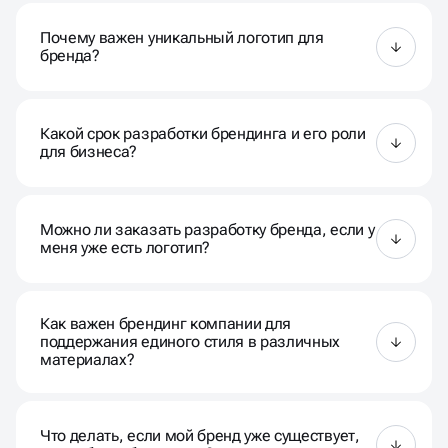
Разработка бренда в Кирове включает в себя
создание логотипа, выбор цветовой палитры,
Почему важен уникальный логотип для
разработку шрифтов, формирование стиля
бренда?
общения и создание брендбука.
Уникальный логотип делает бренд запоминаемым
и помогает выделиться среди конкурентов,
Какой срок разработки брендинга и его роли
создавая узнаваемость и доверие у целевой
для бизнеса?
аудитории.
Сроки зависят от сложности проекта, но обычно
брендинг под ключ готов в течение нескольких
Можно ли заказать разработку бренда, если у
недель. Роль — обеспечить единообразие и
меня уже есть логотип?
последовательность в использовании элементов
бренда.
Да, разработка бренда включает в себя не только
логотип, но и другие важные элементы, такие как
Как важен брендинг компании для
цветовая гамма, шрифты и стиль общения.
поддержания единого стиля в различных
материалах?
Брендинг организации в Кирове играет ключевую
роль в поддержании единообразия и стиля в
Что делать, если мой бренд уже существует,
различных материалах, обеспечивая