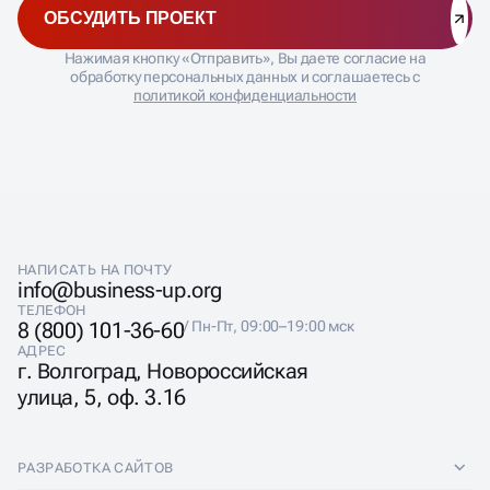
ОБСУДИТЬ ПРОЕКТ
Брендинг упаковки задействует не только зрение, но и
осязание, создавая многослойное впечатление о
Нажимая кнопку «Отправить», Вы даете согласие на
товаре. Текстура влияет на восприятие качества
обработку персональных данных и соглашаетесь с
политикой конфиденциальности
сильнее цвета: матовая поверхность ассоциируется с
премиальностью, глянцевая — с доступностью.
Фирменные коробки активируют эффект
«затраченных усилий»: сложная в открытии упаковка
повышает воспринимаемую ценность содержимого.
Apple превратила распаковку в ритуал, создавая
дофаминовые всплески ещё до использования
продукта.
Брендинг и фирменный стиль посуды в ресторанах
НАПИСАТЬ НА ПОЧТУ
влияет на восприятие вкуса: еда с белых тарелок
info@business-up.org
кажется более соленой, с черных — более сладкой.
ТЕЛЕФОН
8 (800) 101-36-60
/ Пн-Пт, 09:00–19:00 мск
АДРЕС
г. Волгоград, Новороссийская
улица, 5, оф. 3.16
ВАЖНОСТЬ СОЗДАНИЯ
РАЗРАБОТКА САЙТОВ
БРЕНДА КОМПАНИИ