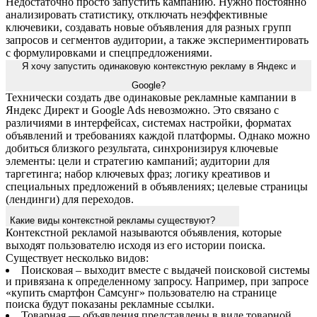
Недостаточно просто запустить кампанию. Нужно постоянно
анализировать статистику, отключать неэффективные
ключевики, создавать новые объявления для разных групп
запросов и сегментов аудитории, а также экспериментировать
с формулировками и спецпредложениями.
Я хочу запустить одинаковую контекстную рекламу в Яндекс и
Google?
Технически создать две одинаковые рекламные кампании в
Яндекс Директ и Google Ads невозможно. Это связано с
различиями в интерфейсах, системах настройки, форматах
объявлений и требованиях каждой платформы. Однако можно
добиться близкого результата, синхронизируя ключевые
элементы: цели и стратегию кампаний; аудитории для
таргетинга; набор ключевых фраз; логику креативов и
специальных предложений в объявлениях; целевые страницы
(лендинги) для переходов.
Какие виды контекстной рекламы существуют?
Контекстной рекламой называются объявления, которые
выходят пользователю исходя из его истории поиска.
Существует несколько видов:
Поисковая – выходит вместе с выдачей поисковой системы
и привязана к определенному запросу. Например, при запросе
«купить смартфон Самсунг» пользователю на странице
поиска будут показаны рекламные ссылки.
Товарная — объявления представлены в виде товарной