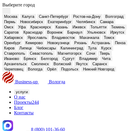
Выберите город
Москва
Калуга
Санкт-Петербург
Ростов-на-Дону
Волгоград
Пермь
Новосибирск
Екатеринбург
Челябинск
Самара
Омск
Уфа
Красноярск
Казань
Ижевск
Тольятти
Тюмень
Саратов
Краснодар
Воронеж
Барнаул
Ульяновск
Иркутск
Хабаровск
Ярославль
Владивосток
Махачкала
Томск
Оренбург
Кемерово
Новокузнецк
Рязань
Астрахань
Пенза
Киров
Липецк
Чебоксары
Калининград
Тула
Курск
Ставрополь
Севастополь
Магнитогорск
Сочи
Тверь
Иваново
Брянск
Белгород
Сургут
Владимир
Чита
Архангельск
Смоленск
Волжский
Якутск
Саранск
Череповец
Вологда
Орёл
Подольск
Нижний Новгород
Business-up
Вологда
услуги
О нас
Проекты
244
Блог
Контакты
8 (800) 101-36-60