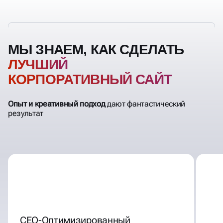
готового к работе ресурса, который сразу начинает
продвижению
приносить результат
МЫ ЗНАЕМ, КАК СДЕЛАТЬ
ЛУЧШИЙ
КОРПОРАТИВНЫЙ САЙТ
Опыт и креативный подход
дают фантастический
результат
СЕО-Оптимизированный