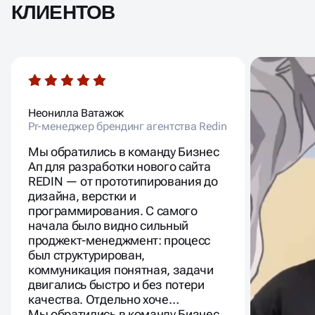
КЛИЕНТОВ
Неонилла Ватажок
Мурад Р
Pr-менеджер брендинг агентства Redin
Блогер м
Мы обратились в команду Бизнес
Ап для разработки нового сайта
REDIN — от прототипирования до
дизайна, верстки и
программирования. С самого
начала было видно сильный
проджект-менеджмент: процесс
был структурирован,
коммуникация понятная, задачи
двигались быстро и без потери
качества. Отдельно хоче…
Мы обратились в команду Бизнес