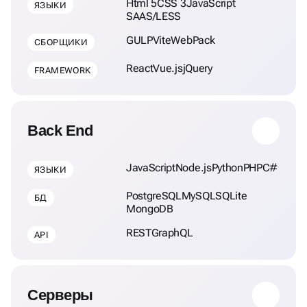
Html 5
CSS 3
JavaScript
ЯЗЫКИ
SAAS/LESS
GULP
Vite
WebPack
СБОРЩИКИ
React
Vue.js
jQuery
FRAMEWORK
Back End
JavaScript
Node.js
Python
PHP
C#
ЯЗЫКИ
PostgreSQL
MySQL
SQLite
БД
MongoDB
REST
GraphQL
API
Серверы