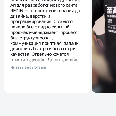
Ап для разработки нового сайта
REDIN — от прототипирования до
дизайна, верстки и
программирования. С самого
начала было видно сильный
проджект-менеджмент: процесс
был структурирован,
коммуникация понятная, задачи
двигались быстро и без потери
качества. Отдельно хочется
отметить дизайн. Делать дизайн
для дизайнеров — задача
неблагодарная и довольно
рискованная, поэтому мы
изначально переживали за
результат. Но команда Бизнес Ап
смогла очень точно почувствовать
нас как агентство. Более того, в
каком-то смысле они даже
помогли нам раскрыться —
итоговый визуальный язык