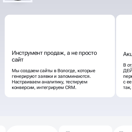
Инструмент продаж, а не просто
Акц
сайт
В от
Мы создаем сайты в Вологде, которые
ДЕЙ
генерируют заявки и запоминаются.
пер
Настраиваем аналитику, тестируем
с е
конверсии, интегрируем CRM.
так,
Партнеры