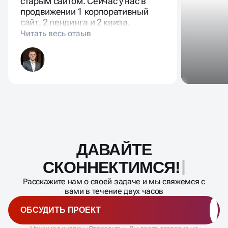
старым сайтом. Сейчас у нас в
продвижении 1 корпоративный
сайт, 2 лендинга и 2 квиза.
ДАВАЙТЕ
Масштабирование
процесса
СКОННЕКТ
Расскажите нам о своей задаче и мы свяжемся с
вами в течение двух часов
ОБСУДИТЬ ПРОЕКТ