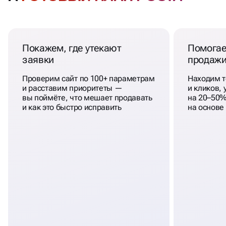
Покажем, где утекают
Помогае
заявки
продаж
Проверим сайт по 100+ параметрам
Находим т
и расставим приоритеты —
и кликов,
вы поймёте, что мешает продавать
на 20–50%
и как это быстро исправить
на основе 