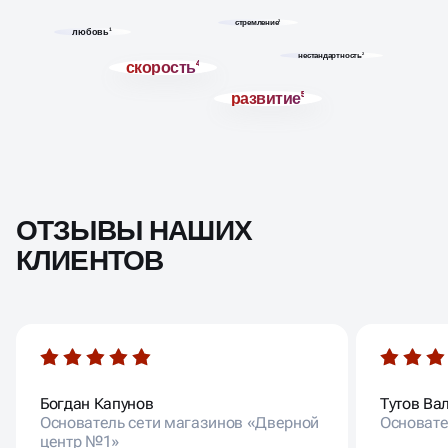
стремление
3
любовь
1
нестандартность
2
скорость
4
развитие
5
ОТЗЫВЫ НАШИХ
КЛИЕНТОВ
Богдан Капунов
Тутов Ва
Основатель сети магазинов «Дверной
Основате
центр №1»