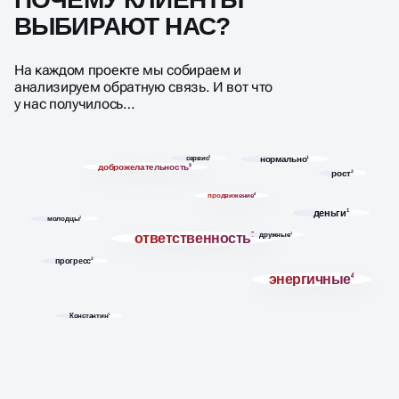
ВЫБИРАЮТ НАС?
На каждом проекте мы собираем и
анализируем обратную связь. И вот что
у нас получилось…
сервис
3
нормально
1
доброжелательность
3
рост
2
продвижение
4
деньги
1
молодцы
1
ответственность
7
дружные
1
прогресс
2
энергичные
4
Константин
1