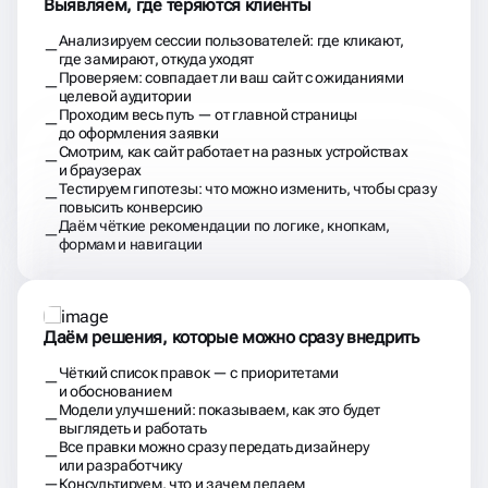
Выявляем, где теряются клиенты
Анализируем сессии пользователей: где кликают,
где замирают, откуда уходят
Проверяем: совпадает ли ваш сайт с ожиданиями
целевой аудитории
Проходим весь путь — от главной страницы
до оформления заявки
Смотрим, как сайт работает на разных устройствах
и браузерах
Тестируем гипотезы: что можно изменить, чтобы сразу
повысить конверсию
Даём чёткие рекомендации по логике, кнопкам,
формам и навигации
Даём решения, которые можно сразу внедрить
Чёткий список правок — с приоритетами
и обоснованием
Модели улучшений: показываем, как это будет
выглядеть и работать
Все правки можно сразу передать дизайнеру
или разработчику
Консультируем, что и зачем делаем