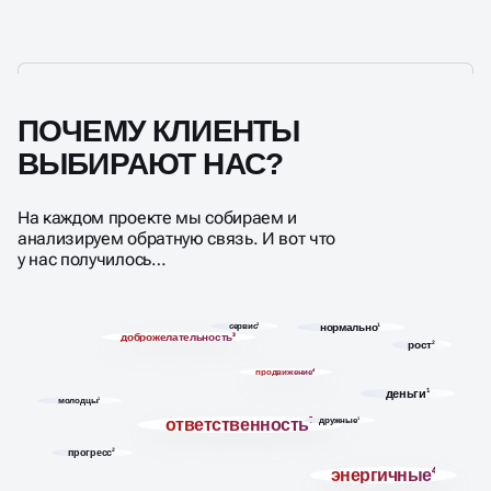
ПОЧЕМУ КЛИЕНТЫ
ВЫБИРАЮТ НАС?
На каждом проекте мы собираем и
анализируем обратную связь. И вот что
у нас получилось…
сервис
3
нормально
1
доброжелательность
3
рост
2
продвижение
4
деньги
1
молодцы
1
ответственность
7
дружные
1
прогресс
2