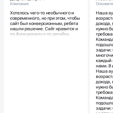
Компания
Основате
Хотелось чего-то необычного и
Наша ау
современного, но при этом, чтобы
возраст
сайт был конверсионным, ребята
дохода,
нашли решение. Сайт нравится и
нужно б
по функционалу и по дизайну.
требова
Команда
подошла
задачи:
многочи
каждый 
нами. В
Наша ау
возраст
дохода,
нужно б
требова
Команда
подошла
задачи: