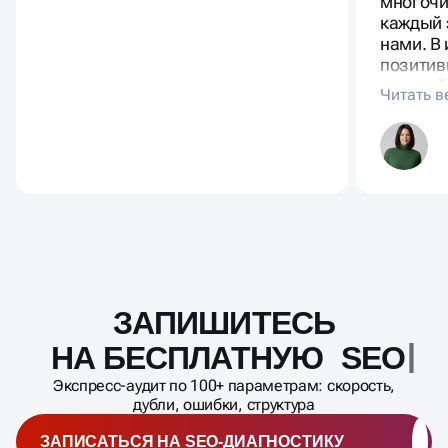
многочи
каждый 
нами. В
позитив
копирай
располаг
отражае
предлож
ЗАПИШИТЕСЬ
Масштабирование
процесса
НА БЕСПЛАТНУЮ SEO-
ДИАГНОСТИКУ
Экспресс-аудит по 100+ параметрам: скорость,
дубли, ошибки, структура