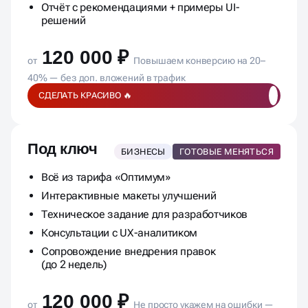
Отчёт с рекомендациями + примеры UI-
решений
120 000 ₽
от
Повышаем конверсию на 20–
40% — без доп. вложений в трафик
СДЕЛАТЬ КРАСИВО 🔥
Под ключ
БИЗНЕСЫ
ГОТОВЫЕ МЕНЯТЬСЯ
Всё из тарифа «Оптимум»
Интерактивные макеты улучшений
Техническое задание для разработчиков
Консультации с UX-аналитиком
Сопровождение внедрения правок
(до 2 недель)
120 000 ₽
от
Не просто укажем на ошибки —