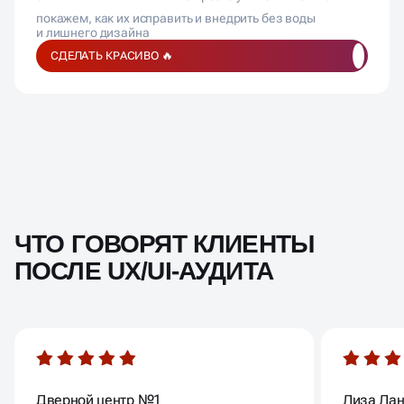
покажем, как их исправить и внедрить без воды
и лишнего дизайна
СДЕЛАТЬ КРАСИВО 🔥
ЧТО ГОВОРЯТ КЛИЕНТЫ
ПОСЛЕ UX/UI-АУДИТА
Дверной центр №1
Лиза Ла