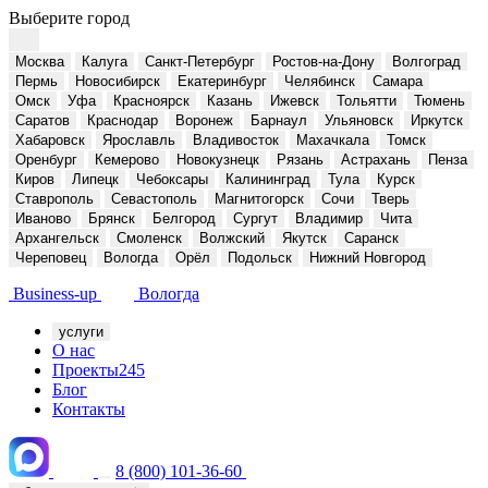
Выберите город
Москва
Калуга
Санкт-Петербург
Ростов-на-Дону
Волгоград
Пермь
Новосибирск
Екатеринбург
Челябинск
Самара
Омск
Уфа
Красноярск
Казань
Ижевск
Тольятти
Тюмень
Саратов
Краснодар
Воронеж
Барнаул
Ульяновск
Иркутск
Хабаровск
Ярославль
Владивосток
Махачкала
Томск
Оренбург
Кемерово
Новокузнецк
Рязань
Астрахань
Пенза
Киров
Липецк
Чебоксары
Калининград
Тула
Курск
Ставрополь
Севастополь
Магнитогорск
Сочи
Тверь
Иваново
Брянск
Белгород
Сургут
Владимир
Чита
Архангельск
Смоленск
Волжский
Якутск
Саранск
Череповец
Вологда
Орёл
Подольск
Нижний Новгород
Business-up
Вологда
услуги
О нас
Проекты
245
Блог
Контакты
8 (800) 101-36-60