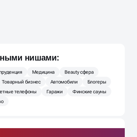
зными нишами:
пруденция
Медицина
Beauty сфера
Товарный бизнес
Автомобили
Блогеры
тетные телефоны
Гаражи
Финские сауны
во