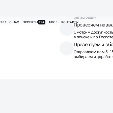
Из десятков названи
по звучанию, семант
регистрации
Проверяем назв
Смотрим доступность
в поиске и по Роспат
Презентуем и об
Отправляем вам 5–15
выбираем и дорабат