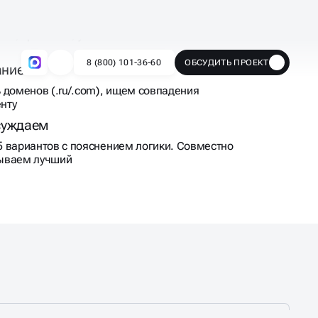
й для бренда оставляем сильные:
ике, краткости, уместности и возможности
ание
 доменов (.ru/.com), ищем совпадения
енту
суждаем
 вариантов с пояснением логики. Совместно
ываем лучший