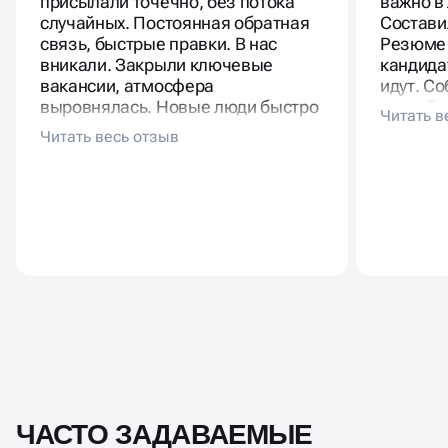
присылали точечно, без потока
важно в
случайных. Постоянная обратная
Состави
связь, быстрые правки. В нас
Резюме 
вникали. Закрыли ключевые
кандида
вакансии, атмосфера
идут. Со
выровнялась. Новые люди быстро
спокойн
вписались, разделяют ценности.
Почти н
Такой подбор выгоднее месяцев
текучка
хаотичного поиска.
ЧАСТО ЗАДАВАЕМЫЕ