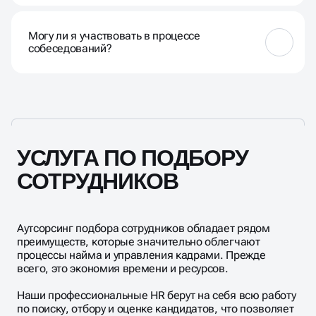
Наша команда опирается на согласованные
критерии, которые включают базовые и
Могу ли я участвовать в процессе
индивидуальные показатели. Базовые — это опыт
собеседований?
работы, уровень образования, дополнительные
навыки, личные качества и соответствие
корпоративной культуре компании, а
Да, но рекомендуем присоединиться в диалоги с
индивидуальные — это те, которые составляем
кандидатами на втором этапе отбора.
вместе с вами.
УСЛУГА ПО ПОДБОРУ
СОТРУДНИКОВ
Аутсорсинг подбора сотрудников обладает рядом
преимуществ, которые значительно облегчают
процессы найма и управления кадрами. Прежде
всего, это экономия времени и ресурсов.
Наши профессиональные HR берут на себя всю работу
по поиску, отбору и оценке кандидатов, что позволяет