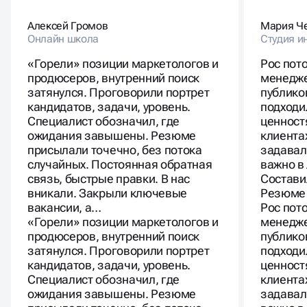
Алексей Громов
Мария Ч
Онлайн школа
Студия и
«Горели» позиции маркетологов и
Рос пот
продюсеров, внутренний поиск
менедже
затянулся. Проговорили портрет
публико
кандидатов, задачи, уровень.
подходи
Специалист обозначил, где
ценност
ожидания завышены. Резюме
клиента
присылали точечно, без потока
задавал
случайных. Постоянная обратная
важно в
связь, быстрые правки. В нас
Состави
вникали. Закрыли ключевые
Резюме 
вакансии, а…
Рос пот
«Горели» позиции маркетологов и
менедже
продюсеров, внутренний поиск
публико
затянулся. Проговорили портрет
подходи
кандидатов, задачи, уровень.
ценност
Специалист обозначил, где
клиента
ожидания завышены. Резюме
задавал