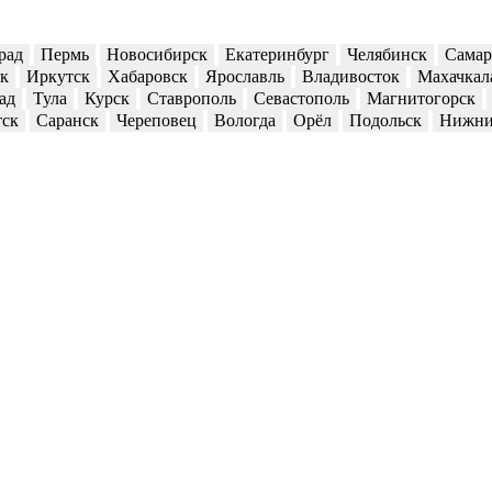
рад
Пермь
Новосибирск
Екатеринбург
Челябинск
Самар
ск
Иркутск
Хабаровск
Ярославль
Владивосток
Махачкал
ад
Тула
Курск
Ставрополь
Севастополь
Магнитогорск
тск
Саранск
Череповец
Вологда
Орёл
Подольск
Нижни