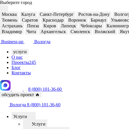
Выберите город
Москва
Калуга
Санкт-Петербург
Ростов-на-Дону
Волгог
Тюмень
Саратов
Краснодар
Воронеж
Барнаул
Ульянов
Астрахань
Пенза
Киров
Липецк
Чебоксары
Калинингр
Владимир
Чита
Архангельск
Смоленск
Волжский
Яку
Business-up
Вологда
услуги
О нас
Проекты
245
Блог
Контакты
8 (800) 101-36-60
обсудить проект
🔥
Вологда
8 (800) 101-36-60
Услуги
Услуги