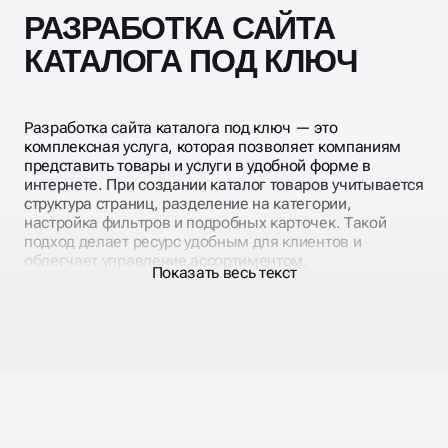
РАЗРАБОТКА САЙТА
КАТАЛОГА ПОД КЛЮЧ
Разработка сайта каталога под ключ — это
комплексная услуга, которая позволяет компаниям
представить товары и услуги в удобной форме в
интернете. При создании каталог товаров учитывается
структура страниц, разделение на категории,
настройка фильтров и подробных карточек. Такой
подход делает ресурс удобным для клиентов и
облегчает управление ассортиментом.
Показать весь текст
Создание сайта каталог с уникальным дизайном
предполагает адаптивность для всех устройств,
высокую скорость загрузки и интеграцию с
аналитикой, CRM и платёжными системами. Это
помогает контролировать эффективность продаж и
поведение пользователей, одновременно улучшая
юзабилити и конверсию.