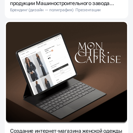
продукции Машиностроительного завода
«Мираторг»
Брендинг (дизайн — полиграфия)
Презентации
Создание интернет-магазина женской одежды