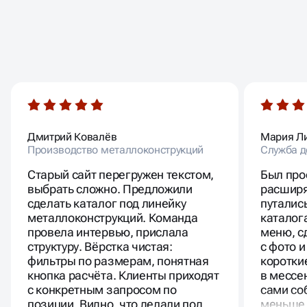
ОТЗЫВЫ
ЦЕНЫ НА СОЗДАНИЕ
НАШИХ КЛИЕНТОВ
САЙТА КАТАЛОГА
Стоимость создания сайта каталога зависит от
Дмитрий Ковалёв
Мария Л
объёма страниц, количества товаров и необходимого
Производство металлоконструкций
Служба д
функционала. Разработка под ключ может быть как
небольшой витриной с десятком товаров, так и
Старый сайт перегружен текстом,
Был про
крупным интернет-каталогом с сотнями категорий и
выбрать сложно. Предложили
расширя
карточек товаров.
сделать каталог под линейку
путалис
Средние сроки разработки составляют от двух до
металлоконструкций. Команда
каталог
шести недель в зависимости от сложности. Цены
провела интервью, прислала
меню, с
фиксируются в договоре и включают проектирование
структуру. Вёрстка чистая:
с фото 
структуры, разработку дизайна, настройку карточек,
фильтры по размерам, понятная
коротки
фильтров, корзины, интеграцию с CRM и аналитикой,
кнопка расчёта. Клиенты приходят
в мессе
а также базовую SEO-оптимизацию. Такой подход
обеспечивает прозрачность и предсказуемость
с конкретным запросом по
сами со
бюджета.
позиции. Видно, что делали под
меньше 