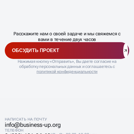
Масштабирование
процесса
ДАВАЙТЕ
Расскажите нам о своей задаче и мы свяжемся с
�
ПОДДЕРЖКА И
вами в течение двух часов
СОПРОВОЖДЕНИЕ
ОБСУДИТЬ ПРОЕКТ
Нажимая кнопку «Отправить», Вы даете согласие на
обработку персональных данных и соглашаетесь с
После запуска интернет-каталога мы обеспечиваем
политикой конфиденциальности
сопровождение и поддержку, включая обновление
товаров, исправление ошибок и интеграцию с новыми
сервисами. Поддержка позволяет управлять
ассортиментом, корректировать контент, отслеживать
эффективность и обеспечивать стабильную работу
ресурса.
Сервисное сопровождение включает регулярное
тестирование, настройку аналитики и обновление
НАПИСАТЬ НА ПОЧТУ
дизайна. Такой комплекс услуг позволяет клиенту
info@business-up.org
сосредоточиться на бизнесе, пока ресурс работает на
ТЕЛЕФОН
привлечение клиентов и повышение продаж.