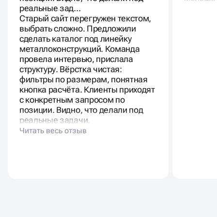
реальные зад…
Старый сайт перегружен текстом,
выбрать сложно. Предложили
сделать каталог под линейку
металлоконструкций. Команда
провела интервью, прислала
ПРЕИМУЩЕСТВА ДЛЯ
структуру. Вёрстка чистая:
фильтры по размерам, понятная
БИЗНЕСА
кнопка расчёта. Клиенты приходят
с конкретным запросом по
позиции. Видно, что делали под
Сайт каталог помогает систематизировать товары и
реальные задачи.
услуги, улучшает восприятие бренда и повышает
доверие клиентов. Каталог облегчает поиск нужных
позиций, демонстрирует подробные описания и
фотографии, что напрямую влияет на конверсию.
Разработка интернет-каталога повышает
эффективность работы менеджеров, помогает
отслеживать заказы и управлять ассортиментом.
Интеграция с аналитикой позволяет анализировать
трафик и продажи, корректировать стратегию и делать
маркетинговые кампании более эффективными.