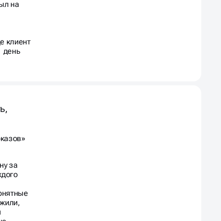
был на
е клиент
1 день
ь,
оказов»
ну за
ждого
онятные
ожили,
и