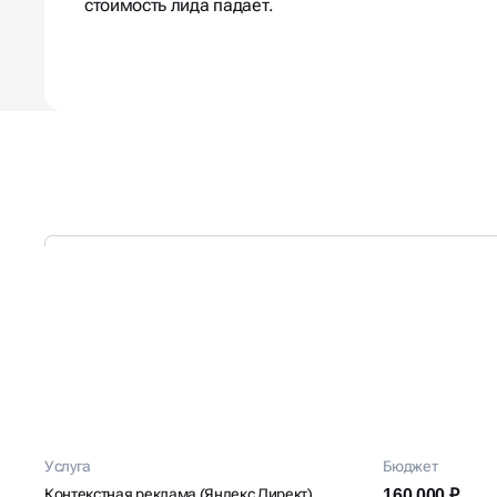
стоимость лида падает.
КЕЙС: НАСТРОЙКА ЯНД
Услуга
Бюджет
ДОСТАВКИ ЦВЕТОВ
Контекстная реклама (Яндекс Директ)
160 000 ₽