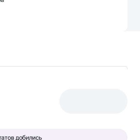
на
татов добились