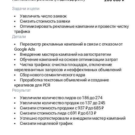
Задачи и цели
Увеличить число заявок
Снизить стоимость заявки
Оптимизировать рекламные кампании и провести чистку
трафика
Детали
Пересмотр рекламных кампаний в связи с отказом от
Google Ads
Внедрение мастера кампаний на автостратегии
Обучение кампаний на основе оптимизации затрат
Чистка трафика: очистка площадок, отключение
нерелевантных запросов и неэффективных объявлений
Сбор нового семантического ядра
Проработка текстовых объявлений и создание
креативов для РСЯ
Результат
Увеличили количество лидов со 186 до 274
Увеличили количество продаж со 137 до 245
Снизили стоимость продажи с 937 ₽ до 685 ₽
Снизили стоимость лида с 691 ₽ до 613 ₽
Успешно протестировали и внедрили мастер кампаний
Снизили нецелевой трафик