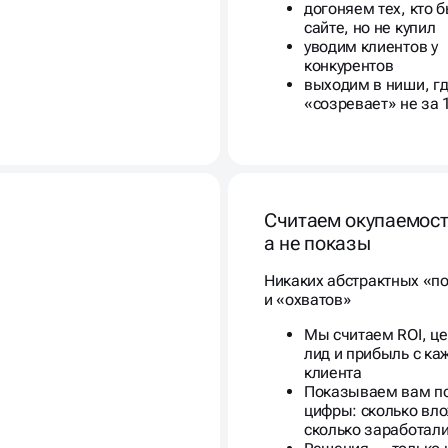
догоняем тех, кто 
сайте, но не купил
уводим клиентов у
конкурентов
выходим в ниши, гд
«созревает» не за 
Считаем окупаемост
а не показы
Никаких абстрактных «п
и «охватов»
Мы считаем ROI, це
лид и прибыль с ка
клиента
Показываем вам п
цифры: сколько вл
сколько заработал