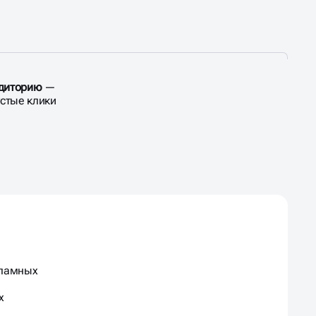
удиторию
—
устые клики
кламных
х