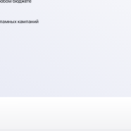
любом бюджете
кламных кампаний