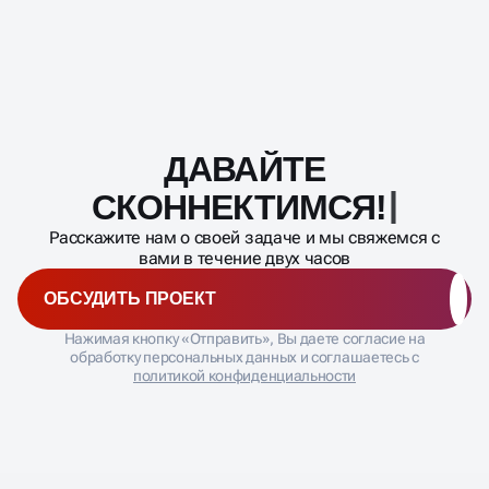
Мы проводим тестирование постоянно. Но не стоит
Конверсию сайта (CR);
менять всё сразу. Рекомендуем отдельно ротацию
Отчет по поисковым запросам (чтобы выявлять
креативов, обновление заголовков и текстов,
"мусорные" фразы) .
опираясь на статистику, какие связки сработали
лучше. Если объявление "выгорело" (CTR упал),
его пора заменять.
ДАВАЙТЕ
Масштабирование
процесса
СКОННЕКТИМС
Расскажите нам о своей задаче и мы свяжемся с
вами в течение двух часов
ОБСУДИТЬ ПРОЕКТ
Нажимая кнопку «Отправить», Вы даете согласие на
обработку персональных данных и соглашаетесь с
политикой конфиденциальности