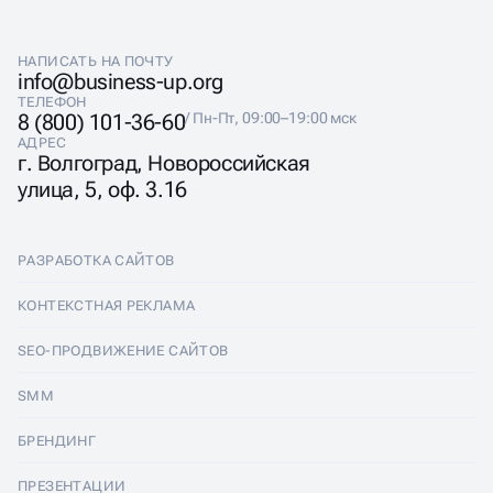
НАПИСАТЬ НА ПОЧТУ
info@business-up.org
ТЕЛЕФОН
8 (800) 101-36-60
/ Пн-Пт, 09:00–19:00 мск
АДРЕС
г. Волгоград, Новороссийская
улица, 5, оф. 3.16
РАЗРАБОТКА САЙТОВ
Разработка сайтов
КОНТЕКСТНАЯ РЕКЛАМА
Лендинги
Контекстная реклама
SEO-ПРОДВИЖЕНИЕ САЙТОВ
Интернет-магазины
Настройка Яндекс Директ
SEO-продвижение сайтов
SMM
Комплексные аудиты
Ведение Яндекс Директ
Продвижение в Яндексе
SMM
БРЕНДИНГ
Корпоративные сайты
Аудит Яндекс Директ
Продвижение в Google
Аудит социальных сетей
Брендинг
ПРЕЗЕНТАЦИИ