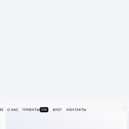
Всегда актуальная информация
о вашем бизнесе
Без сюрпризов: часы работы, телефон,
адрес — всё чётко, чтобы люди звонили
и приходили, а не писали в чат.