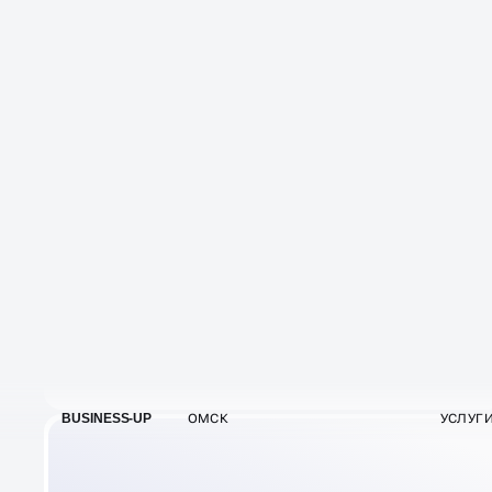
А НЕ ЧЕРЕЗ ПОИСК
Бесплатный трафик из поисковых
систем
Карточки поднимаем в топ — даже без сайта
и рекламы. Трафик идёт прямо из Яндекса,
Google и 2ГИС.