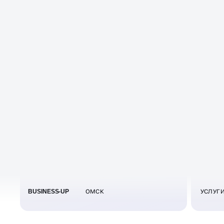
ведение сайта
Общ
лич
Отправляйте заявку с описанием
соп
задачи обслуживания сайта на
почту