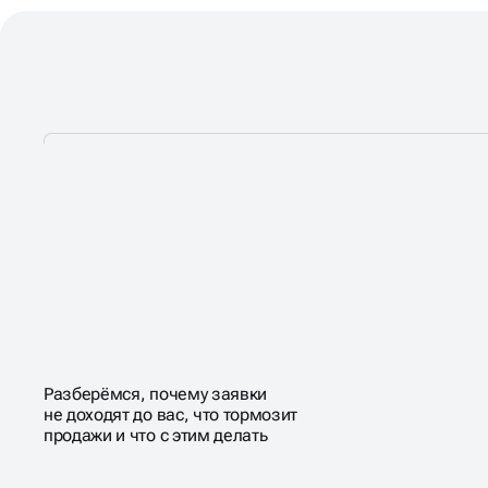
ЧТОБЫ САЙТ
ПРИНОСИЛ
РЕЗУЛЬТАТ —
ОН
ДОЛЖЕН РАБОТАТЬ
Разберёмся, почему заявки
СТАБИЛЬНО
не доходят до вас, что тормозит
продажи и что с этим делать