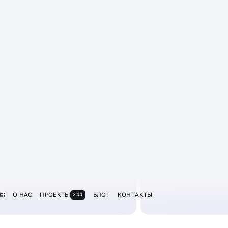
ение происходит через
Менеджер ставит 
ного менеджера по
работу и координи
ровождению сайта