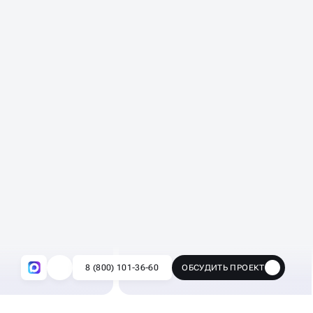
вашу задачу в
Проверьте выполненную задачу 
рует ее
техническому обслуживанию под
ключ