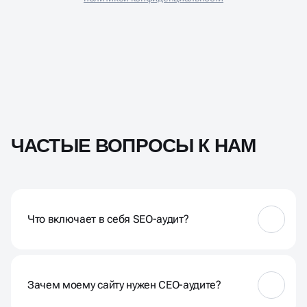
ЧАСТЫЕ ВОПРОСЫ К НАМ
Что включает в себя SEO-аудит?
SEO-аудит включает в себя всесторонний анализ
вашего сайта, оценку технических аспектов,
контента, ссылочного профиля и других факторов,
Зачем моему сайту нужен СЕО-аудите?
влияющих на его видимость в поисковых системах.