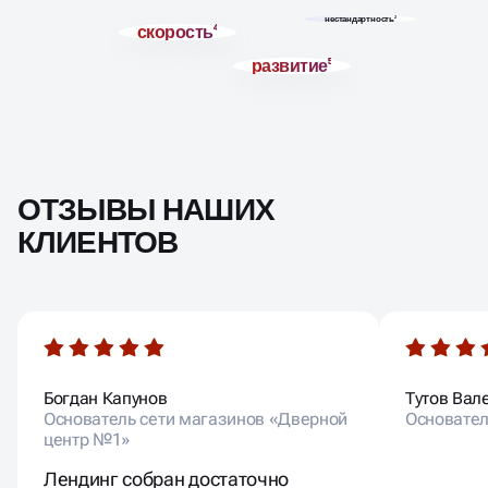
нестандартность
2
скорость
4
развитие
5
ОТЗЫВЫ НАШИХ
КЛИЕНТОВ
Богдан Капунов
Тутов Вал
Основатель сети магазинов «Дверной
Основател
центр №1»
Лендинг собран достаточно