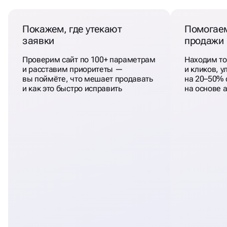
Покажем, где утекают
Помогаем
заявки
продажи
Проверим сайт по 100+ параметрам
Находим то
и расставим приоритеты —
и кликов, 
вы поймёте, что мешает продавать
на 20–50% 
и как это быстро исправить
на основе а