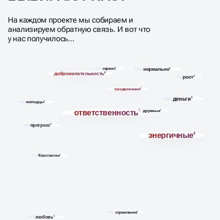
На каждом проекте мы собираем и
анализируем обратную связь. И вот что
у нас получилось…
сервис
3
нормально
1
доброжелательность
3
рост
2
продвижение
4
деньги
1
молодцы
1
ответственность
7
дружные
1
прогресс
2
энергичные
4
Константин
1
стремление
3
любовь
1