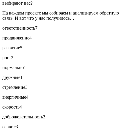
выбирают нас?
На каждом проекте мы собираем и анализируем обратную
связь. И вот что у нас получилось…
ответственность
7
продвижение
4
развитие
5
рост
2
нормально
1
дружные
1
стремление
3
энергичные
4
скорость
4
доброжелательность
3
сервис
3