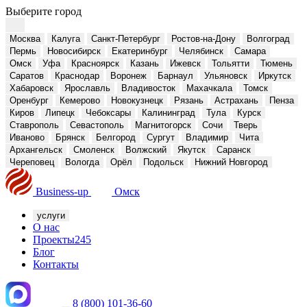
Выберите город
Москва
Калуга
Санкт-Петербург
Ростов-на-Дону
Волгоград
Пермь
Новосибирск
Екатеринбург
Челябинск
Самара
Омск
Уфа
Красноярск
Казань
Ижевск
Тольятти
Тюмень
Саратов
Краснодар
Воронеж
Барнаул
Ульяновск
Иркутск
Хабаровск
Ярославль
Владивосток
Махачкала
Томск
Оренбург
Кемерово
Новокузнецк
Рязань
Астрахань
Пенза
Киров
Липецк
Чебоксары
Калининград
Тула
Курск
Ставрополь
Севастополь
Магнитогорск
Сочи
Тверь
Иваново
Брянск
Белгород
Сургут
Владимир
Чита
Архангельск
Смоленск
Волжский
Якутск
Саранск
Череповец
Вологда
Орёл
Подольск
Нижний Новгород
Business-up
Омск
услуги
О нас
Проекты
245
Блог
Контакты
8 (800) 101-36-60