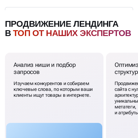
ПРОДВИЖЕНИЕ ЛЕНДИНГА
В
ТОП ОТ НАШИХ ЭКСПЕРТОВ
Анализ ниши и подбор
Оптимиз
запросов
структу
Изучаем конкурентов и собираем
Продвиже
ключевые слова, по которым ваши
сайта с н
клиенты ищут товары в интернете.
архитекту
уникальны
метатеги,
и атрибут