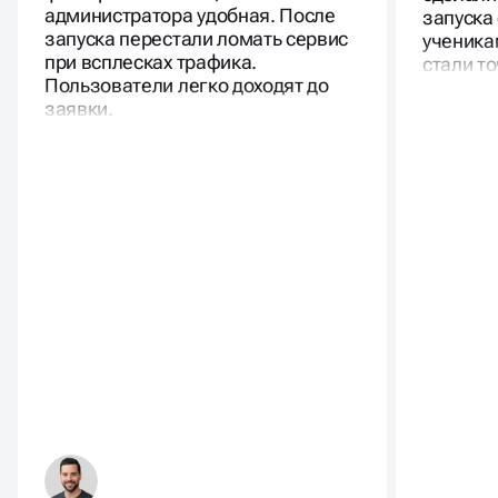
подготовила прототип. Поиск и
кнопкой
фильтры понятные, панель
сделали
администратора удобная. После
запуска
запуска перестали ломать сервис
ученика
при всплесках трафика.
стали то
Пользователи легко доходят до
заявки.