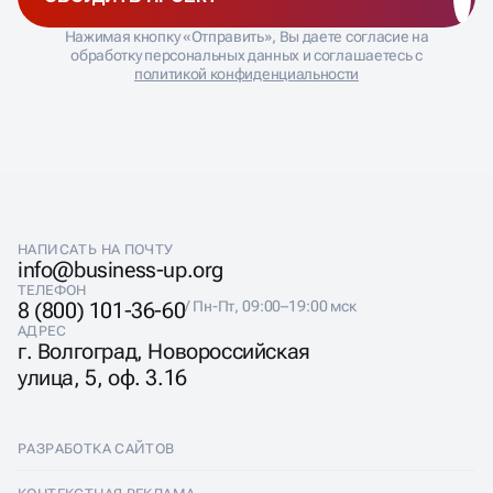
ВЫБОР ПРАВИЛЬНОЙ
ОБСУДИТЬ ПРОЕКТ
СЕМАНТИКИ
Нажимая кнопку «Отправить», Вы даете согласие на
обработку персональных данных и соглашаетесь с
политикой конфиденциальности
Главная ошибка при продвижении одностраничного
сайта — попытка охватить слишком широкую
семантику. Лендинг физически не может
конкурировать по сотне запросов. SEO для лендинга
требует хирургической точности в выборе 5-10
ключевых фраз, по которым страница может реально
попасть в топ.
НАПИСАТЬ НА ПОЧТУ
Фокусируемся на коммерческих запросах средней и
info@business-up.org
низкой частотности. Например, вместо общего
ТЕЛЕФОН
«ремонт квартир» выбираем «ремонт двушки под
8 (800) 101-36-60
/ Пн-Пт, 09:00–19:00 мск
ключ цена» или «евроремонт квартиры в
АДРЕС
новостройке». Такие запросы имеют высокий
г. Волгоград, Новороссийская
коммерческий интент и меньшую конкуренцию.
улица, 5, оф. 3.16
РАЗРАБОТКА САЙТОВ