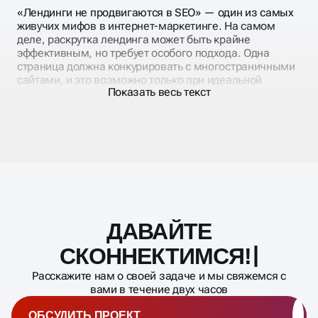
«Лендинги не продвигаются в SEO» — один из самых
живучих мифов в интернет-маркетинге. На самом
деле, раскрутка лендинга может быть крайне
эффективным, но требует особого подхода. Одна
страница должна конкурировать с многостраничными
сайтами, и это возможно только при идеальной
Показать весь текст
оптимизации.
Проблема большинства лендингов — они созданы
исключительно для рекламного трафика и
совершенно не адаптированы под поисковые
запросы. Раскрутка landing page требует баланса
между конверсионными элементами и SEO-
требованиями. Нужно умело совместить продающий
текст с поисковой оптимизацией.
ДАВАЙТЕ
Масштабирование
процесса
СКОННЕКТИМСЯ!
Расскажите нам о своей задаче и мы свяжемся с
вами в течение двух часов