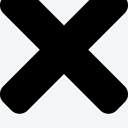
Постоянно тестируем элементы страницы: заголовки,
кнопки, формы, расположение блоков. A/B-
тестирование помогает найти оптимальный баланс
между SEO-требованиями и конверсионными
элементами. Цель — получить максимум заявок с
минимальными затратами на привлечение трафика.