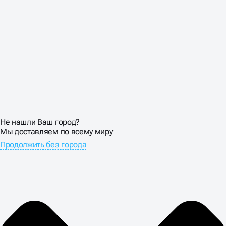
быть достаточно крупными для клика пальцем.
СТОИМОСТЬ
ПРОДВИЖЕНИЕ
ЛЕНДИНГА В BUSINNES
UP
Не нашли Ваш город?
Мы доставляем по всему миру
Продолжить без города
Цена продвижения лендинга оправдывается только
при росте конверсий. Настраиваем детальную
аналитику: отслеживаем источники трафика,
поведение пользователей, конверсии по каждому
каналу. SEO-трафик обычно конвертируется хуже
рекламного, но стоит дешевле.