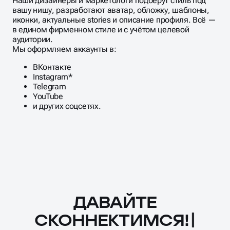
работал на продажу.
Наши дизайнеры и маркетологи подберут стиль под
вашу нишу, разработают аватар, обложку, шаблоны,
иконки, актуальные stories и описание профиля. Всё —
в едином фирменном стиле и с учётом целевой
аудитории.
Мы оформляем аккаунты в:
ВКонтакте
Instagram*
Telegram
YouTube
и других соцсетях.
ДАВАЙТЕ
Масштабирование
процесса