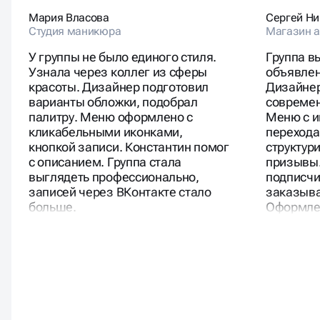
Мария Власова
Сергей Ни
Студия маникюра
Магазин а
У группы не было единого стиля.
Группа в
Узнала через коллег из сферы
объявлен
красоты. Дизайнер подготовил
Дизайнер
варианты обложки, подобрал
современ
палитру. Меню оформлено с
Меню с и
кликабельными иконками,
переход
кнопкой записи. Константин помог
структур
с описанием. Группа стала
призывы.
выглядеть профессионально,
подписчи
записей через ВКонтакте стало
заказыва
больше.
Оформлен