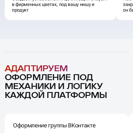
Создаём узнаваемый и цепляющий визуал:
Наст
в фирменных цветах, под вашу нишу и
закр
продукт
он б
АДАПТИРУЕМ
ОФОРМЛЕНИЕ ПОД
МЕХАНИКИ И ЛОГИКУ
КАЖДОЙ ПЛАТФОРМЫ