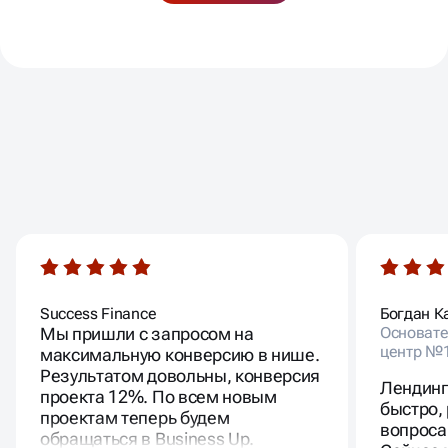
предложения по контенту, SEO и маркетинговым
разработчиков, дизайнеров, контент-менеджеров.
блокам.
Оцениваем результат после внедрения: рост
скорости, улучшения в показателях, изменения в
поведении пользователей.
ВАШИ ОТЗЫВЫ
Success Finance
Богдан К
Мы пришли с запросом на
Основате
центр №
максимальную конверсию в нише.
Результатом довольны, конверсия
Лендинг
проекта 12%. По всем новым
быстро,
проектам теперь будем
вопроса
обращаться в Business Up.