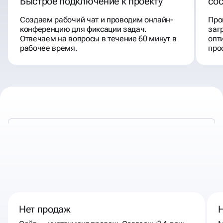
Быстрое подключение к проекту
со
Создаем рабочий чат и проводим онлайн-
Про
конференцию для фиксации задач.
заг
Отвечаем на вопросы в течение 60 минут в
опт
рабочее время.
про
К НАМ СТОИТ ОБРАТИТЬСЯ,
ЕСЛИ
Нет продаж
Н