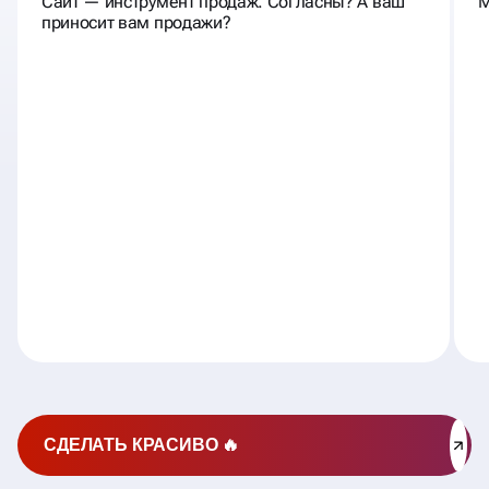
Сайт — инструмент продаж. Согласны? А ваш
М
приносит вам продажи?
СДЕЛАТЬ КРАСИВО 🔥