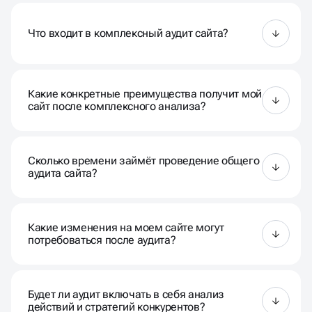
КЛИЕНТОВ
Что входит в комплексный аудит сайта?
Наш комплексный аудит включает в себя анализ
технических параметров, контента,
Какие конкретные преимущества получит мой
пользовательского опыта, SEO-показателей, а
сайт после комплексного анализа?
также конкурентного окружения.
Вы получите точное представление о текущем
состоянии ресурса, рекомендации по улучшению
Сколько времени займёт проведение общего
SEO, повышению конверсии и общей
аудита сайта?
эффективности онлайн-присутствия.
Время аудита зависит от размера сайта и объёма
данных. Обычно процесс занимает несколько
Какие изменения на моем сайте могут
недель.
потребоваться после аудита?
Это может варьироваться от технических
улучшений до оптимизации контента и стратегии
Будет ли аудит включать в себя анализ
маркетинга. Мы предоставим конкретные
действий и стратегий конкурентов?
рекомендации.