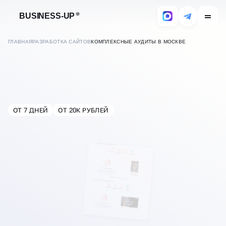
BUSINESS-UP
ГЛАВНАЯ
РАЗРАБОТКА САЙТОВ
КОМПЛЕКСНЫЕ АУДИТЫ В МОСКВЕ
АУДИТ САЙТА
ОТ 7 ДНЕЙ
ОТ 20К РУБЛЕЙ
В
МОСКВЕ