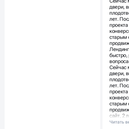
Сейчас 
двери, 
плодотв
лет. По
проекта
конверс
старым 
продвиж
Лендинг
быстро,
вопроса
Сейчас 
двери, 
плодотв
лет. По
проекта
конверс
старым 
продвиж
сайт, 2 