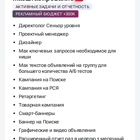
РЕКЛАМНЫЙ БЮДЖЕТ +300К
Директолог Сеньор уровня
Проектный менеджер
Дизайнер
Max ключевых запросов необходимое для
ниши
Max текстов объявлений на группу для
большего количества А/Б тестов
Кампания на Поиске
Кампания на РСЯ
Ретаргетинг
Товарная кампания
Смарт-баннеры
Баннер на Поиске
Графические и видео объявления
Расширенный отчет раз в неделю + месячный
Онлайн конференция 2 раза в месяц + доп. по