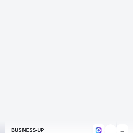
ДЕЛАЕМ
ЭФФЕКТИВНО
КОНТЕКСТНУЮ РЕКЛАМУ
9 лет мы анализировали боли клиентов и настолько
оптимизировали процесс, что настройка рекламы
проходит «без боли» и даже приносит удовольствие!