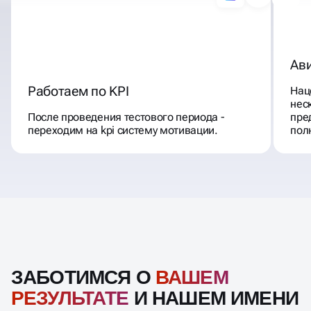
Ав
Работаем по KPI
Нац
нес
После проведения тестового периода -
пре
переходим на kpi систему мотивации.
пол
ЗАБОТИМСЯ О
ВАШЕМ
РЕЗУЛЬТАТЕ
И НАШЕМ ИМЕНИ
С 2016 года
обеспечиваем выполнение маркетингового