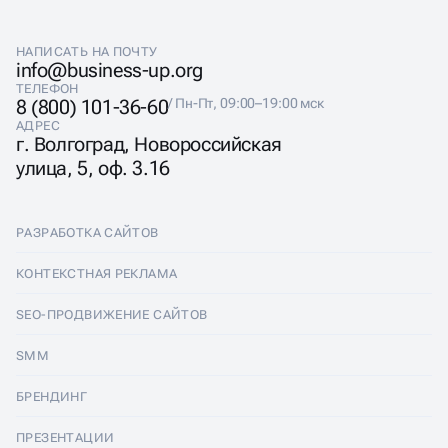
НАПИСАТЬ НА ПОЧТУ
info@business-up.org
ТЕЛЕФОН
8 (800) 101-36-60
/ Пн-Пт, 09:00–19:00 мск
АДРЕС
г. Волгоград, Новороссийская
улица, 5, оф. 3.16
РАЗРАБОТКА САЙТОВ
Разработка сайтов
КОНТЕКСТНАЯ РЕКЛАМА
Лендинги
Контекстная реклама
SEO-ПРОДВИЖЕНИЕ САЙТОВ
Интернет-магазины
Настройка Яндекс Директ
SEO-продвижение сайтов
SMM
Комплексные аудиты
Ведение Яндекс Директ
Продвижение в Яндексе
SMM
БРЕНДИНГ
Корпоративные сайты
Аудит Яндекс Директ
Продвижение в Google
Аудит социальных сетей
Брендинг
ПРЕЗЕНТАЦИИ
Разработка прототипа