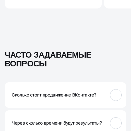
ЧАСТО ЗАДАВАЕМЫЕ
ВОПРОСЫ
Сколько стоит продвижение ВКонтакте?
Стоимость зависит от объёма работ: упаковки,
ведения, рекламы, автоворонок. Базовые тарифы
начинаются от 45 000 ₽/мес, точную цену
Через сколько времени будут результаты?
рассчитываем под вашу нишу после брифа и