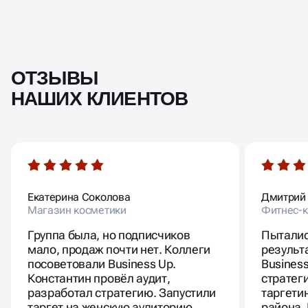
ОТЗЫВЫ
НАШИХ КЛИЕНТОВ
Екатерина Соколова
Дмитрий
Магазин косметики
Фитнес-к
Группа была, но подписчиков
Пыталис
мало, продаж почти нет. Коллеги
результ
посоветовали Business Up.
Busines
Константин провёл аудит,
стратег
разработал стратегию. Запустили
таргети
таргет на женскую аудиторию,
района.