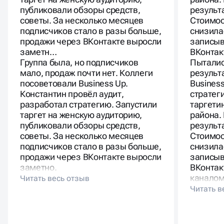
публиковали обзоры средств,
результ
советы. За несколько месяцев
Стоимос
подписчиков стало в разы больше,
снизила
продажи через ВКонтакте выросли
записыв
заметн…
ВКонтак
Группа была, но подписчиков
Пыталис
мало, продаж почти нет. Коллеги
результ
посоветовали Business Up.
Busines
Константин провёл аудит,
стратег
разработал стратегию. Запустили
таргети
таргет на женскую аудиторию,
района.
публиковали обзоры средств,
результ
советы. За несколько месяцев
Стоимос
подписчиков стало в разы больше,
снизила
продажи через ВКонтакте выросли
записыв
заметно.
ВКонтак
каналом