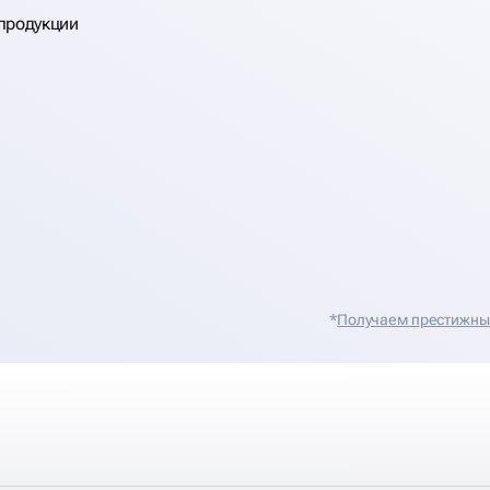
продукции
*
Получаем престижные 