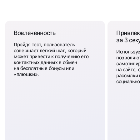
МЫ
ЗНАЕМ,
КАКИМ
ДОЛЖЕН БЫТЬ КВИЗ
Вовлеченность
Привлек
за 3 се
Пройдя тест, пользователь
совершает лёгкий шаг, который
Использу
может привести к получению его
позволяют
контактных данных в обмен
замотивир
на бесплатные бонусы или
на сайте,
«плюшки».
рассылки и
социально