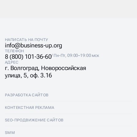
Респондент переходит к следующему этапу только
после выбора одного из вариантов ответа на текущий
вопрос. В конце опроса участнику предлагается
заполнить форму с контактными данными.
За счёт предложения бонусов и подарков при
прохождении опросов, а также простому
НАПИСАТЬ НА ПОЧТУ
взаимодействию с конечными клиентами, квизы
info@business-up.org
обычно имеют среднюю конверсию в диапазоне от
ТЕЛЕФОН
5% до 15%.
8 (800) 101-36-60
/ Пн-Пт, 09:00–19:00 мск
АДРЕС
г. Волгоград, Новороссийская
улица, 5, оф. 3.16
РАЗРАБОТКА САЙТОВ
Разработка сайтов
КОНТЕКСТНАЯ РЕКЛАМА
Лендинги
Контекстная реклама
SEO-ПРОДВИЖЕНИЕ САЙТОВ
Интернет-магазины
Настройка Яндекс Директ
SEO-продвижение сайтов
SMM