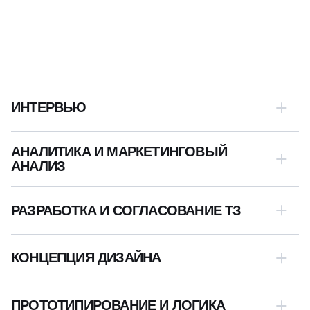
КАК УСТРОЕНЫ
ЭТАПЫ РАЗРАБОТКИ
САЙТОВ С КВИЗОМ
ИНТЕРВЬЮ
АНАЛИТИКА И МАРКЕТИНГОВЫЙ
АНАЛИЗ
РАЗРАБОТКА И СОГЛАСОВАНИЕ ТЗ
КОНЦЕПЦИЯ ДИЗАЙНА
Мы начинаем не с брифа, а с вашей боли. На первой
ПРОТОТИПИРОВАНИЕ И ЛОГИКА
встрече мы задаем вопросы, которые раскрывают