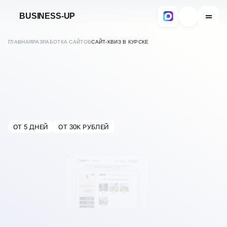
BUSINESS-UP
ГЛАВНАЯ
РАЗРАБОТКА САЙТОВ
САЙТ-КВИЗ В КУРСКЕ
СОЗДАНИЕ САЙТА-КВИЗА
ПОД КЛЮЧ
ОТ 5 ДНЕЙ
ОТ 30К РУБЛЕЙ
В
КУРСКЕ