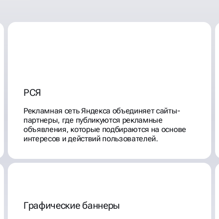
партнеры, где публикуются рекламные
объявления, которые подбираются на основе
интересов и действий пользователей.
Графические баннеры
Ретаргетинг — это метод рекламы, который
помогает привлечь пользователей обратно на
ваш сайт. Например, если кто-то посетил ваш
сайт, но не совершил покупку, Ретаргетинг
может показывать им рекламу с предложением
завершить заказ или продуктами, которые они
рассматривали в рекламной сети Яндекс.