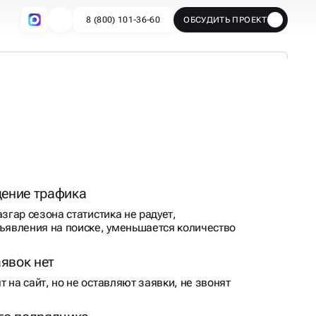
ение трафика
азгар сезона статистика не радует,
бъявления на поиске, уменьшается количество
аявок нет
 на сайт, но не оставляют заявки, не звонят
го подрядчика
 в качестве его работы или просто давно
го «взбодрить», то вам нужен альтернативный
декс Директ
 результат не меняется
 больше, а стоимость лида увеличивается.
течёт» реклама