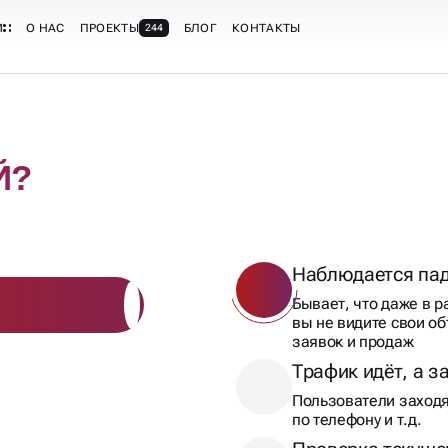
Наблюдается пад
Бывает, что даже в р
вы не видите свои о
заявок и продаж
Трафик идёт, а з
Пользователи заходят
по телефону и т.д.
Проверка текуще
Если вы сомневаетесь
работаете и хотите е
аудит кампаний в Ян
Бюджет растёт, а
Заявок не становится
Важно понять, где «