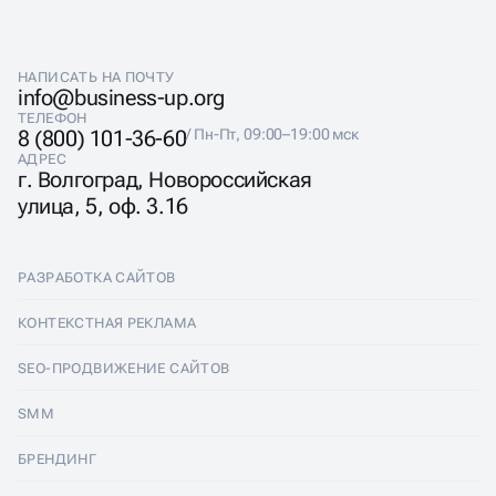
НАПИСАТЬ НА ПОЧТУ
info@business-up.org
ТЕЛЕФОН
8 (800) 101-36-60
/ Пн-Пт, 09:00–19:00 мск
АДРЕС
г. Волгоград, Новороссийская
улица, 5, оф. 3.16
РАЗРАБОТКА САЙТОВ
Разработка сайтов
КОНТЕКСТНАЯ РЕКЛАМА
Лендинги
Контекстная реклама
SEO-ПРОДВИЖЕНИЕ САЙТОВ
Интернет-магазины
Настройка Яндекс Директ
SEO-продвижение сайтов
SMM
Комплексные аудиты
Ведение Яндекс Директ
Продвижение в Яндексе
SMM
БРЕНДИНГ
Корпоративные сайты
Аудит Яндекс Директ
Продвижение в Google
Аудит социальных сетей