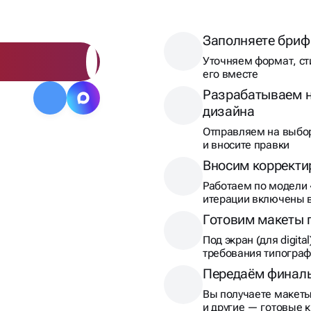
Заполняете бриф
Уточняем формат, ст
его вместе
Разрабатываем н
дизайна
Отправляем на выбо
и вносите правки
Вносим корректи
Работаем по модели 
итерации включены в
Готовим макеты 
Под экран (для digit
требования типогра
Передаём финал
Вы получаете макеты 
и другие — готовые 