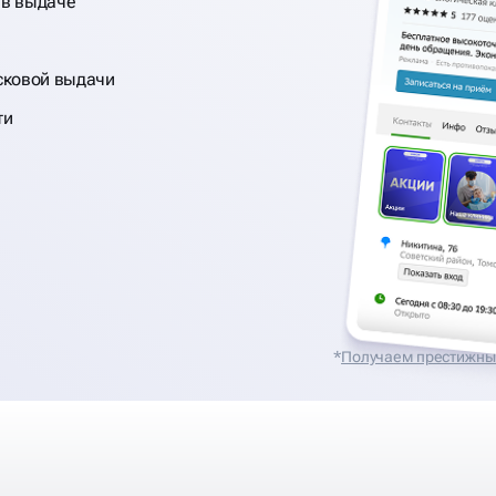
 в выдаче
сковой выдачи
ти
*
Получаем престижные 