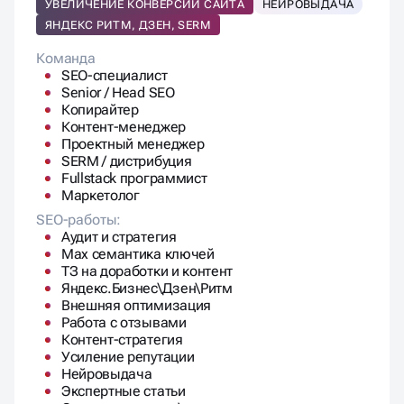
Внешняя оптимизация
Работа с отзывами
Контент-стратегия
Усиление репутации
Нейровыдача
Экспертные статьи
Ссылочная масса\крауд
Контент в месяц:
1 экспертная статья
7 статей в блог
8 текстов для коммерческих страниц
Ежемесячный отчет:
Еженедельный + Ежемесячный отчёт
Позиции, трафик, лиды, KPI
1 отчетная встреча в месяц.
1 стратегическая встреча в месяц
Дополнительно:
Другие источники для продвижения
120 000 ₽
/месяц.
Результаты через 2-5 месяцев