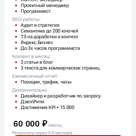
Дзен\Ритм
Достижение KPI + 15 000
60 000 ₽
/месяц.
Результаты через 6-9 месяцев
СДЕЛАТЬ КРАСИВО 🔥
Рост и масштабирование
БЫСТРЫЙ РОСТ
АКЦЕНТ НА НЕЙРОВЫДАЧЕ
Команда
SEO-специалист
Копирайтер
Контент-менеджер
Проектный менеджер
Fullstack специалист
Маркетолог
SEO-работы:
Аудит и стратегия