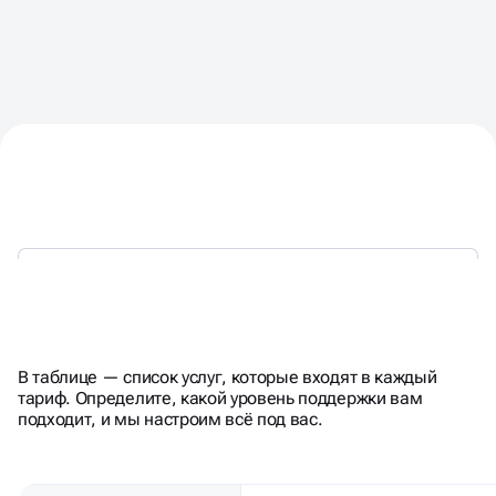
В таблице — список услуг, которые входят в каждый
КОНТЕКСТ И АВИТО
тариф. Определите, какой уровень поддержки вам
подходит, и мы настроим всё под вас.
КОНТЕКСТНАЯ
ПАРАМЕТР
РЕКЛАМА
Стоимость заявки
Высокая
в долгосроке
(растёт с конкуренцией)
Мгновенная (настройка 1–
Скорость запуска
3 дня)
Эффект
Останавливается
после остановки
полностью
бюджета