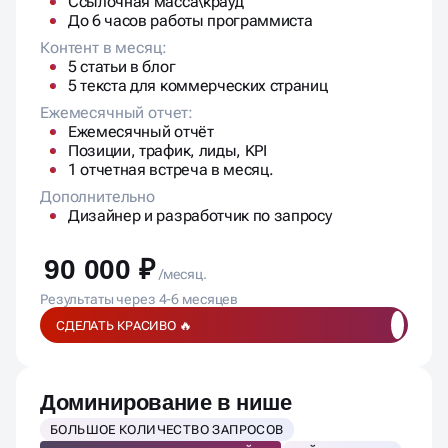
СДЕЛАТЬ КРАСИВО 🔥
Доминирование в нише
БОЛЬШОЕ КОЛИЧЕСТВО ЗАПРОСОВ
УВЕЛИЧЕНИЕ КОНВЕРСИИ САЙТА
НЕЙРОВЫДАЧА
ЯНДЕКС РИТМ, ДЗЕН, SERM
Команда
SEO-специалист
Senior / Head SEO
Копирайтер
Контент-менеджер
Проектный менеджер
SERM / дистрибуция
Fullstack программист
Маркетолог
SEO-работы:
Аудит и стратегия
Max семантика ключей
ТЗ на доработки и контент
Яндекс.Бизнес\Дзен\Ритм