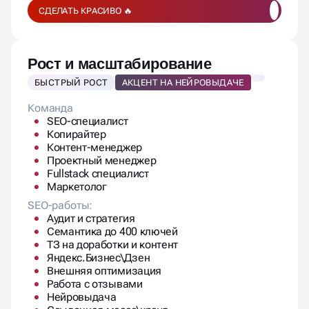
Семантика до 400 ключей
ТЗ на доработки и контент
Яндекс.Бизнес\Дзен
Внешняя оптимизация
Работа с отзывами
Нейровыдача
Ссылочная масса\крауд
До 6 часов работы программиста
Контент в месяц:
5 статьи в блог
5 текста для коммерческих страниц
Ежемесячный отчет:
Ежемесячный отчёт
Позиции, трафик, лиды, KPI
1 отчетная встреча в месяц.
Дополнительно
Дизайнер и разработчик по запросу
90 000 ₽
/месяц.
Результаты через 4-6 месяцев