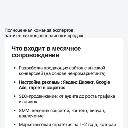
SEO-продвижение: от аудита до роста трафика
и заявок
SMM: ведение соцсетей, контент, визуал,
вовлечение
Маркетинговая стратегия на 1–2 года, которая
работает от первого касания до повторных
продаж
Маркетинговая упаковка: офферы, УТП,
визуальные блоки
Аналитика и A/B тесты — прозрачность,
оптимизация, рост
Постоянная доработка и масштабирование
системы, когда вы готовы к росту
80 000 ₽
от
в месяц
за все каналы онлайн продвижения
УЗНАТЬ ПОДРОБНЕЕ