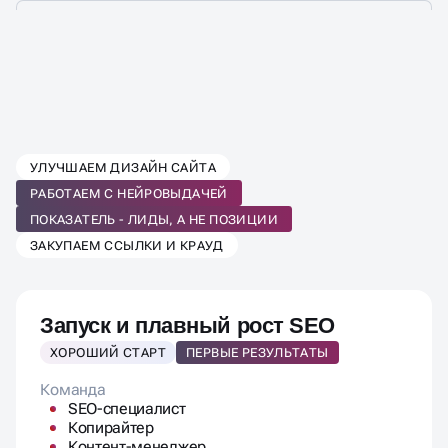
Запуск и плавный рост SEO
ХОРОШИЙ СТАРТ
ПЕРВЫЕ РЕЗУЛЬТАТЫ
Команда
SEO-специалист
Копирайтер
Контент-менеджер
Проектный менеджер
Программист
SEO-работы:
Аудит и стратегия
Семантика до 200 ключей
ТЗ на доработки и контент
Яндекс.Бизнес
До 3х часов программиста
Контент в месяц:
3 статьи в блог
3 текста для коммерческих страниц
Ежемесячный отчет:
Позиции, трафик, часы
Дополнительно
Дизайнер и разработчик по запросу