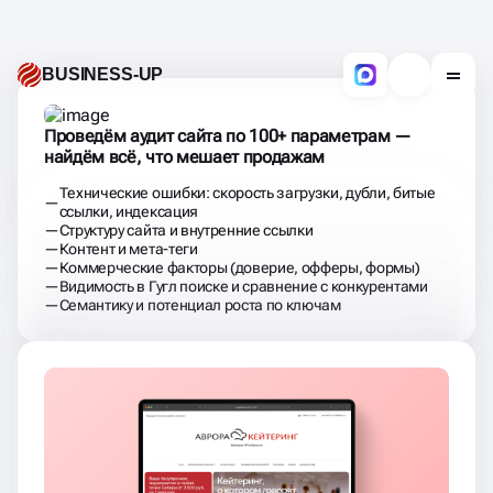
Внутренняя оптимизация: устраняем всё,
что мешает сайту расти
Аудит и исправление технических ошибок: Редиректы,
битые ссылки, дубли, robots.txt, sitemap, индексация
«мусора»
Оптимизация структуры: Иерархия разделов, ЧПУ,
удаление «зарытых» страниц
Настройка заголовков и мета-тегов: Title, Description,
H1-H6, Alt, Open Graph
Работа с контентом: Ключевые фразы, читаемость,
таблицы, списки, удаление «воды»
Внутренняя перелинковка: Логичные связи, прокачка
важных страниц
Ускорение загрузки и мобильная адаптация:
Изображения, код, адаптация под смартфоны