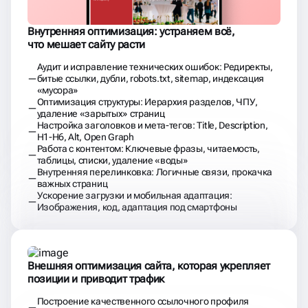
Внешняя оптимизация сайта, которая укрепляет
позиции и приводит трафик
Построение качественного ссылочного профиля
(не массой, а релевантностью)
Публикации на трастовых площадках, размещение
в каталогах и агрегаторах
Продвижение в локальных справочниках и на картах:
Яндекс Бизнес, Google Мой Бизнес, 2ГИС и др.
Анализ и чистка ссылочного профиля: выявление
и отклонение вредных ссылок
Постоянно держим вас в курсе того,
что происходит на проекте
Ежемесячный отчёт: выполненные задачи, позиции,
трафик, заявки
Еженедельная отчётность по заявкам и продажам —
отслеживаем окупаемость, тестируем гипотезы
Формируем рабочее пространство на Google Диске