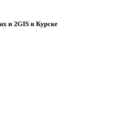
ах и 2GIS
в
Курске