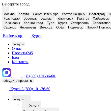
Выберите город
Москва
Калуга
Санкт-Петербург
Ростов-на-Дону
Волгоград
П
Краснодар
Воронеж
Барнаул
Ульяновск
Иркутск
Хабаровск
Чебоксары
Калининград
Тула
Курск
Ставрополь
Севастопол
Саранск
Череповец
Вологда
Орёл
Подольск
Нижний Новгор
Business-up
Курск
услуги
О нас
Проекты
245
Блог
Контакты
8 (800) 101-36-60
обсудить проект
🔥
Курск
8 (800) 101-36-60
Услуги
Услуги