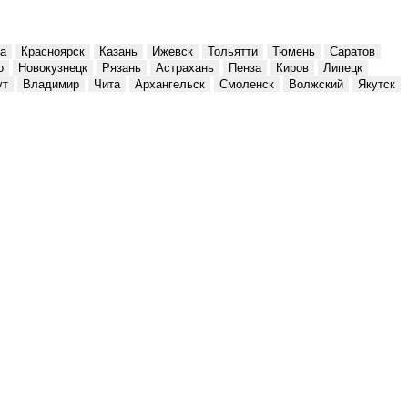
а
Красноярск
Казань
Ижевск
Тольятти
Тюмень
Саратов
о
Новокузнецк
Рязань
Астрахань
Пенза
Киров
Липецк
ут
Владимир
Чита
Архангельск
Смоленск
Волжский
Якутск