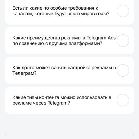
может быть определён после индивидуальной
Есть ли какие-то особые требования к
консультации.
каналам, которые будут рекламироваться?
Да, каналы должны быть оформлены в
соответствии с правилами Telegram и не содержать
Какие преимущества рекламы в Telegram Ads
запрещённый контент.
по сравнению с другими платформами?
Telegram Ads обеспечивает высокий охват целевой
аудитории и предоставляет эффективные
Как долго может занять настройка рекламы в
инструменты для взаимодействия с
Телеграм?
пользователями.
Время настройки зависит от объёма кампании и её
сложности, но обычно мы стремимся сделать это
Какие типы контента можно использовать в
быстро и эффективно.
рекламе через Telegram?
Вы можете использовать текст, изображения,
видео и другие форматы контента в рекламных
объявлениях.