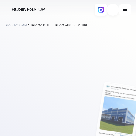
BUSINESS-UP
ГЛАВНАЯ
SMM
РЕКЛАМА В TELEGRAM ADS В КУРСКЕ
В
КУРСКЕ
НАСТРОЙКА РЕКЛАМЫ В
TELEGRAM ADS