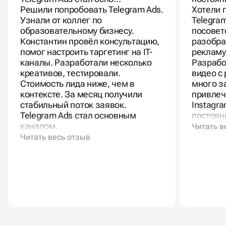
Решили попробовать Telegram Ads.
Хотели 
Узнали от коллег по
Telegra
образовательному бизнесу.
посовет
Константин провёл консультацию,
разобра
помог настроить таргетинг на IT-
рекламу
каналы. Разработали несколько
Разрабо
креативов, тестировали.
видео с
Стоимость лида ниже, чем в
много з
контексте. За месяц получили
привлеч
стабильный поток заявок.
Instagra
Telegram Ads стал основным
постоян
каналом.