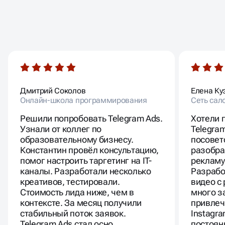
ОТЗЫВЫ
НАШИХ КЛИЕНТОВ
Дмитрий Соколов
Елена Ку
Онлайн-школа программирования
Сеть сал
Решили попробовать Telegram Ads.
Хотели 
Узнали от коллег по
Telegra
образовательному бизнесу.
посовет
Константин провёл консультацию,
разобра
помог настроить таргетинг на IT-
рекламу
каналы. Разработали несколько
Разрабо
креативов, тестировали.
видео с
Стоимость лида ниже, чем в
много з
контексте. За месяц получили
привлеч
стабильный поток заявок.
Instagra
Telegram Ads стал осно…
постоя