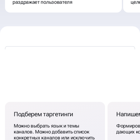
раздражает пользователя
цел
ПОШАГОВАЯ СИСТЕМА К
ПРОДАЖАМ ЧЕРЕЗ
Подберем таргетинги
Напише
TELEGRAM ADS
Можно выбрать язык и темы
Формиров
каналов. Можно добавить список
дающих к
конкретных каналов или исключить