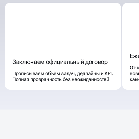
ВЫБИРАЮТ НАС ДЛЯ
РАЗМЕЩЕНИЕ РЕКЛАМЫ В
ТЕЛЕГРАМ
Еж
Заключаем официальный договор
Отч
Прописываем объём задач, дедлайны и KPI.
вов
Полная прозрачность без неожиданностей
как