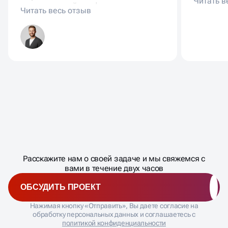
органический трафик вырос
новой а
заметно, появились заявки с
стало с
новых запросов.
Масштабирование
процесса
ДАВАЙТЕ
Расскажите нам о своей задаче и мы свяжемся с
�
вами в течение двух часов
ОБСУДИТЬ ПРОЕКТ
Нажимая кнопку «Отправить», Вы даете согласие на
обработку персональных данных и соглашаетесь с
политикой конфиденциальности