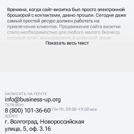
Времена, когда сайт-визитка был просто электронной
брошюрой с контактами, давно прошли. Сегодня даже
самый простой ресурс должен работать на
привлечение клиентов. Продвижение сайта визитки
стало необходимостью для любого малого бизнеса,
который хочет конкурировать в цифровой среде.
Показать весь текст
Основная проблема большинства визиток — они
созданы «для галочки», без понимания потребностей
целевой аудитории. Владельцы бизнеса думают, что
достаточно указать название компании, список услуг и
телефон. Но потенциальные клиенты ищут ответы на
конкретные вопросы, и страницы должны их давать.
НАПИСАТЬ НА ПОЧТУ
info@business-up.org
ТЕЛЕФОН
8 (800) 101-36-60
/ Пн-Пт, 09:00–19:00 мск
АДРЕС
СЛОЖНОСТИ SEO У
г. Волгоград, Новороссийская
улица, 5, оф. 3.16
САЙТА ВИЗИТКИ