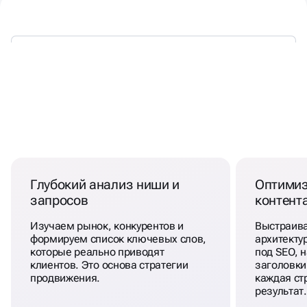
ПРОДВИЖЕНИЕ САЙТА
В
ТОП ОТ НАШИХ ЭКСПЕРТОВ
ВИЗИТКИ
Глубокий анализ ниши и
Оптимиз
запросов
контент
Изучаем рынок, конкурентов и
Выстраив
формируем список ключевых слов,
архитекту
которые реально приводят
под SEO, 
клиентов. Это основа стратегии
заголовки 
продвижения.
каждая ст
результат.