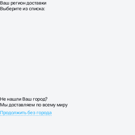
Ваш регион доставки
Выберите из списка:
ОПТИМИЗАЦИЯ ДЛЯ
КОНВЕРСИЙ
У сайтов-визиток обычно небольшой трафик, поэтому
каждый посетитель на вес золота. Нельзя позволить
себе роскошь высокого показателя отказов. SEO
оптимизация визиток включает не только
привлечение трафика, но и максимальную конверсию
посетителей в клиентов.
Размещаем контактную информацию на каждой
странице, добавляем кнопки «Заказать звонок»,
создаем понятные формы обратной связи.
Не нашли Ваш город?
Используем элементы доверия: сертификаты,
Мы доставляем по всему миру
награды, членство в профессиональных ассоциациях.
Продолжить без города
Каждый блок должен подталкивать к совершению
целевого действия.