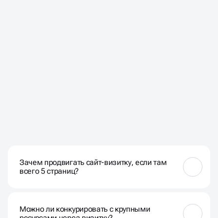
ЧАСТЫЕ ВОПРОСЫ НАШИХ
КЛИЕНТОВ
Зачем продвигать сайт-визитку, если там
всего 5 страниц?
Количество страниц не главное — важна их
релевантность запросам клиентов. Хорошо
Можно ли конкурировать с крупными
оптимизированная визитка может обогнать
ресурсами через визитку?