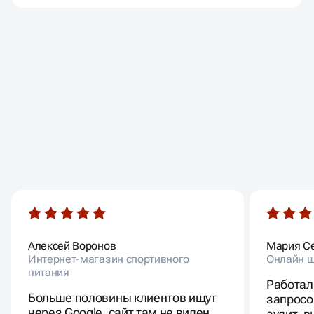
ОТЗЫВЫ
НАШИХ КЛИЕНТОВ
Алексей Воронов
Мария С
Интернет-магазин спортивного
Онлайн ш
питания
Работал
Больше половины клиентов ищут
запросо
через Google, сайт там не виден.
аудит, 