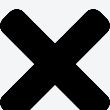
ЗАКАЖИТЕ
ПРОДВИЖЕНИЕ САЙТА-
ВИЗИТКИ В BUSINESS UP
Создание и продвижение сайта визитки не требует
огромных бюджетов, но каждый рубль должен
работать эффективно. Фокусируемся на самых
перспективных направлениях: локальное SEO, работа
с отзывами, контент-маркетинг в социальных сетях.
Настраиваем простую, но эффективную аналитику:
источники трафика, конверсии в звонки и заявки,
стоимость привлечения клиента. Заказать визитку с
продвижением имеет смысл только если есть четкое
понимание ROI и план масштабирования успешных
каналов привлечения клиентов.