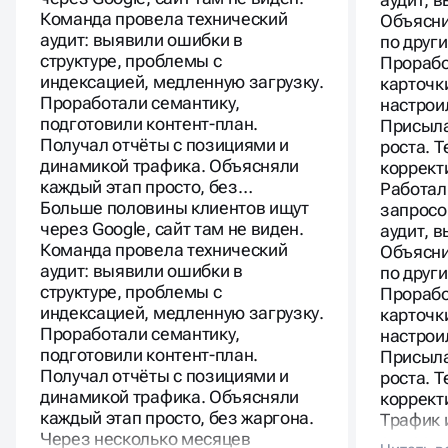
Команда провела технический
Объясни
аудит: выявили ошибки в
по друг
структуре, проблемы с
Прорабо
индексацией, медленную загрузку.
карточк
Проработали семантику,
настрои
подготовили контент-план.
Присыла
Получал отчёты с позициями и
роста. 
динамикой трафика. Объясняли
коррект
каждый этап просто, без…
Работал
Больше половины клиентов ищут
запросо
через Google, сайт там не виден.
аудит, 
Команда провела технический
Объясни
аудит: выявили ошибки в
по друг
структуре, проблемы с
Прорабо
индексацией, медленную загрузку.
карточк
Проработали семантику,
настрои
подготовили контент-план.
Присыла
Получал отчёты с позициями и
роста. 
динамикой трафика. Объясняли
коррект
каждый этап просто, без жаргона.
Трафик 
Через несколько месяцев
существ