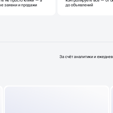
те не просто клики — а
контролируете всё — от 
е заявки и продажи
до объявлений
За счёт аналитики и ежедне
Я