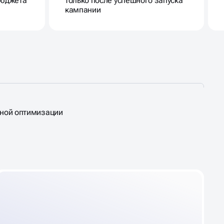
бюджета
только после успешного запуска
кампании
вной оптимизации