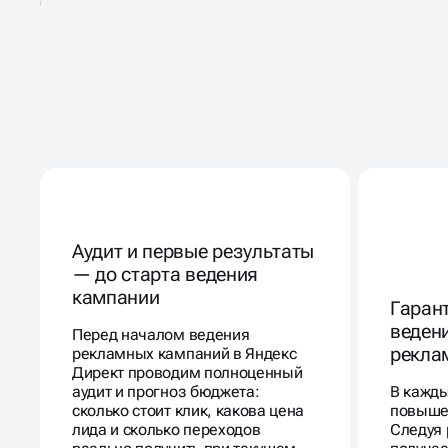
РАБОТАЕМ ТАК, КАК БУ
РЕКЛАМИРУЕМ СВОЙ Б
Аудит и первые результаты
— до старта ведения
кампании
Гаран
веден
Перед началом ведения
рекла
рекламных кампаний в Яндекс
Директ проводим полноценный
аудит и прогноз бюджета:
В кажды
сколько стоит клик, какова цена
повыше
лида и сколько переходов
Следуя