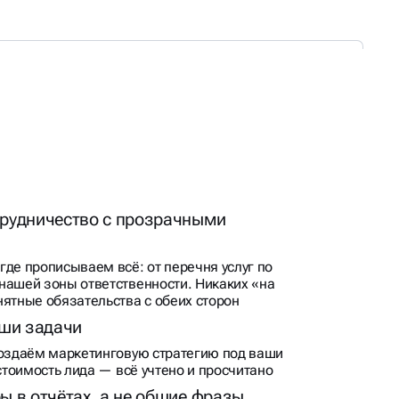
рудничество с прозрачными
где прописываем всё: от перечня услуг по
нашей зоны ответственности. Никаких «на
нятные обязательства с обеих сторон
аши задачи
создаём маркетинговую стратегию под ваши
 стоимость лида — всё учтено и просчитано
ы в отчётах, а не общие фразы