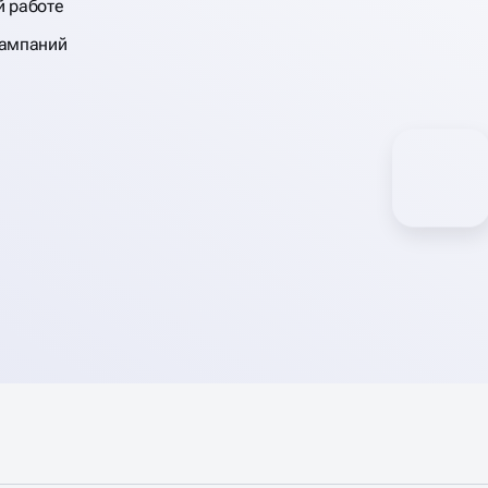
й работе
кампаний