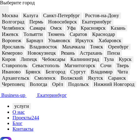
Выберите город
Москва
Калуга
Санкт-Петербург
Ростов-на-Дону
Волгоград
Пермь
Новосибирск
Екатеринбург
Челябинск
Самара
Омск
Уфа
Красноярск
Казань
Ижевск
Тольятти
Тюмень
Саратов
Краснодар
Воронеж
Барнаул
Ульяновск
Иркутск
Хабаровск
Ярославль
Владивосток
Махачкала
Томск
Оренбург
Кемерово
Новокузнецк
Рязань
Астрахань
Пенза
Киров
Липецк
Чебоксары
Калининград
Тула
Курск
Ставрополь
Севастополь
Магнитогорск
Сочи
Тверь
Иваново
Брянск
Белгород
Сургут
Владимир
Чита
Архангельск
Смоленск
Волжский
Якутск
Саранск
Череповец
Вологда
Орёл
Подольск
Нижний Новгород
Business-up
Екатеринбург
услуги
О нас
Проекты
244
Блог
Контакты