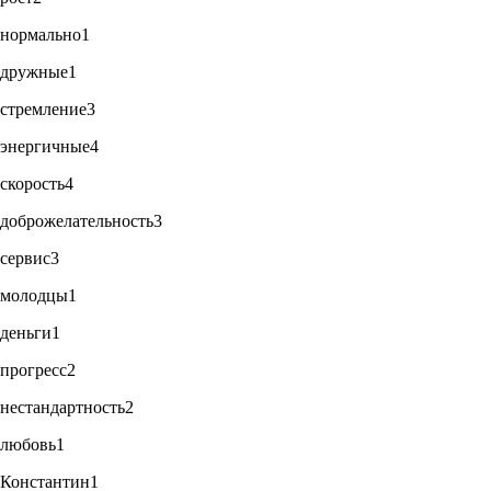
нормально
1
дружные
1
стремление
3
энергичные
4
скорость
4
доброжелательность
3
сервис
3
молодцы
1
деньги
1
прогресс
2
нестандартность
2
любовь
1
Константин
1