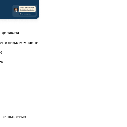
 до заказа
ет имидж компании
е
ек
—
реальностью