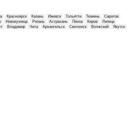
а
Красноярск
Казань
Ижевск
Тольятти
Тюмень
Саратов
о
Новокузнецк
Рязань
Астрахань
Пенза
Киров
Липецк
ут
Владимир
Чита
Архангельск
Смоленск
Волжский
Якутск