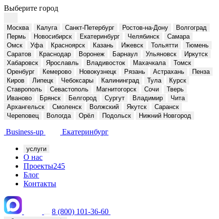
Выберите город
Москва
Калуга
Санкт-Петербург
Ростов-на-Дону
Волгоград
Пермь
Новосибирск
Екатеринбург
Челябинск
Самара
Омск
Уфа
Красноярск
Казань
Ижевск
Тольятти
Тюмень
Саратов
Краснодар
Воронеж
Барнаул
Ульяновск
Иркутск
Хабаровск
Ярославль
Владивосток
Махачкала
Томск
Оренбург
Кемерово
Новокузнецк
Рязань
Астрахань
Пенза
Киров
Липецк
Чебоксары
Калининград
Тула
Курск
Ставрополь
Севастополь
Магнитогорск
Сочи
Тверь
Иваново
Брянск
Белгород
Сургут
Владимир
Чита
Архангельск
Смоленск
Волжский
Якутск
Саранск
Череповец
Вологда
Орёл
Подольск
Нижний Новгород
Business-up
Екатеринбург
услуги
О нас
Проекты
245
Блог
Контакты
8 (800) 101-36-60