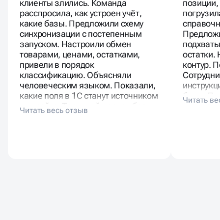
клиенты злились. Команда
позиции,
расспросила, как устроен учёт,
погрузил
какие базы. Предложили схему
справочн
синхронизации с постепенным
Предложи
запуском. Настроили обмен
подхваты
товарами, ценами, остатками,
остатки.
привели в порядок
контур. 
классификацию. Объясняли
Сотрудни
человеческим языком. Показали,
инструкц
какие поля в 1С станут источником
базы. Па
для сайта. Тестовый период без
скрины с
провалов. Менеджеры не тратят
вечную г
время на ручные правки. Клиентов
не отменяют по наличию.
Масштабирование