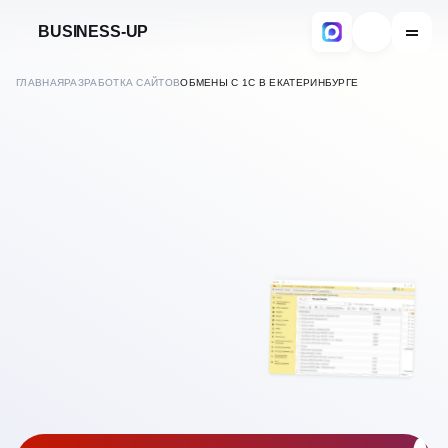
BUSINESS-UP
ГЛАВНАЯ
РАЗРАБОТКА САЙТОВ
ОБМЕНЫ С 1С В ЕКАТЕРИНБУРГЕ
В
ЕКАТЕРИНБУРГЕ
НАСТРОЙКА ОБМЕНА 1С С
САЙТОМ