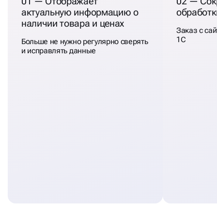
01 — Отображает
02 — Сок
актуальную информацию о
обработк
наличии товара и ценах
Заказ с сай
1С
Больше не нужно регулярно сверять
и исправлять данные