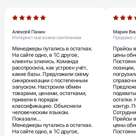
Алексей Панин
Мария Ви
Интернет магазина сантехники
Продажа 
Менеджеры путались в остатках.
Прайсы в
На сайте одно, в 1С другое,
цены обн
клиенты злились. Команда
Постоянн
расспросила, как устроен учёт,
позиции,
какие базы. Предложили схему
погрузил
синхронизации с постепенным
справочн
запуском. Настроили обмен
Предложи
товарами, ценами, остатками,
подхваты
привели в порядок
остатки.
классификацию. Объясняли
контур. 
человеческим языком.
Сотрудни
Показали…
Прайсы в
Менеджеры путались в остатках.
цены обн
На сайте одно, в 1С другое,
Постоянн