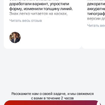
доработали вариант, упростили
декорати
форму, изменили толщину линий.
аккуратн
Знак легко читается на касках,
типограф
чертежах, письмах. С новым
версии дл
логотипом компания выглядит
Айдентик
взрослее и собраннее.
отправно
бренда.
Масштабирование
процесса
ДАВАЙТЕ
Расскажите нам о своей задаче, и мы свяжемся
�
с вами в течение 2 часов