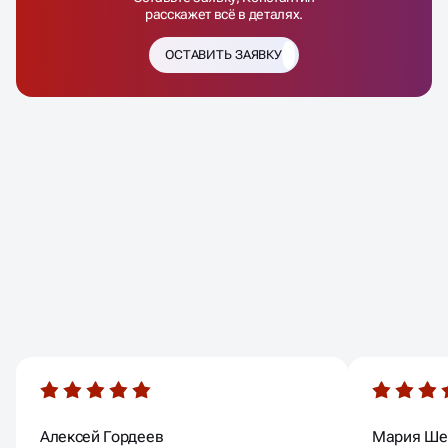
расскажет всё в деталях.
ОСТАВИТЬ ЗАЯВКУ
ОТЗЫВЫ
НАШИХ КЛИЕНТОВ
Алексей Гордеев
Мария Ше