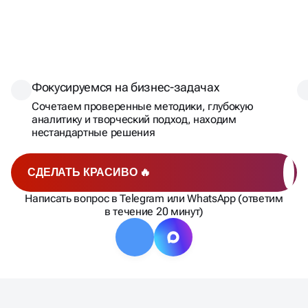
СОЗДАДИМ ЛОГОТИП,
КОТОРЫЙ СТАНЕТ
КЛЮЧОМ К
Фокусируемся на бизнес-задачах
УСПЕХУ!
Сочетаем проверенные методики, глубокую
аналитику и творческий подход, находим
нестандартные решения
СДЕЛАТЬ КРАСИВО 🔥
Написать вопрос в Telegram или WhatsApp (ответим
в течение 20 минут)