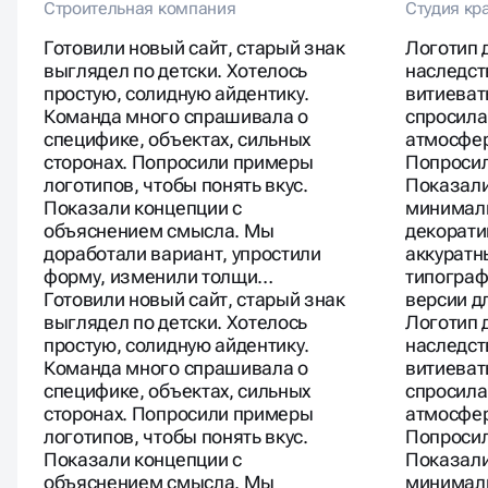
Строительная компания
Студия кр
Готовили новый сайт, старый знак
Логотип 
выглядел по детски. Хотелось
наследст
простую, солидную айдентику.
витиева
Команда много спрашивала о
спросила
специфике, объектах, сильных
атмосфер
сторонах. Попросили примеры
Попросил
логотипов, чтобы понять вкус.
Показали
Показали концепции с
минимал
объяснением смысла. Мы
декорати
доработали вариант, упростили
аккуратн
форму, изменили толщи…
типограф
Готовили новый сайт, старый знак
версии д
выглядел по детски. Хотелось
Логотип 
простую, солидную айдентику.
наследст
Команда много спрашивала о
витиева
специфике, объектах, сильных
спросила
сторонах. Попросили примеры
атмосфер
логотипов, чтобы понять вкус.
Попросил
Показали концепции с
Показали
объяснением смысла. Мы
минимал