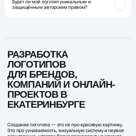
Будет ли мой логотип уникальным и
профессиональный эскиз.
защищённым авторским правом?
Да, созданный нами логотип будет уникальным и
подлежит регистрации на ваше имя, обеспечивая
защиту авторских прав.
РАЗРАБОТКА
ЛОГОТИПОВ
ДЛЯ БРЕНДОВ,
КОМПАНИЙ И ОНЛАЙН-
ПРОЕКТОВ В
ЕКАТЕРИНБУРГЕ
Создание логотипа — это не про красивую картинку.
Это про узнаваемость, визуальную систему и первое