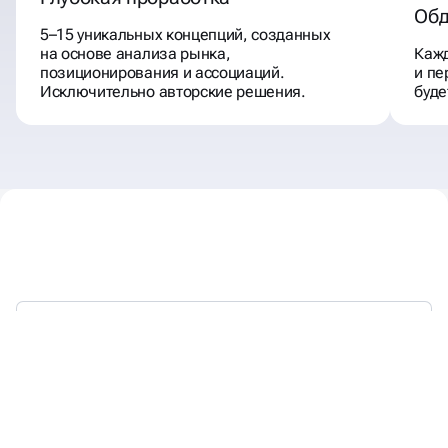
Обд
5–15 уникальных концепций, созданных
на основе анализа рынка,
Кажд
позиционирования и ассоциаций.
и пе
Исключительно авторские решения.
буде
С 2018 ГОДА ВЫСТРАИВАЕМ
БРЕНДЫ,
КОТОРЫЕ ЛЮБЯТ