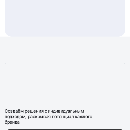
ПРОФЕССИОНАЛЬНАЯ
КОМАНДА, ОБЪЕДИНЁННАЯ
СТРАСТЬЮ К КРЕАТИВУ
Создаём решения с индивидуальным
подходом, раскрывая потенциал каждого
бренда