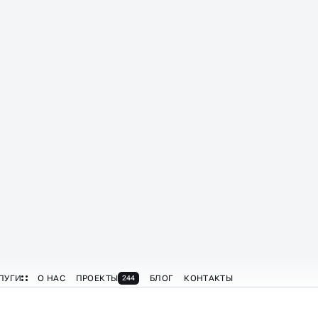
т и стратегия
Статистика и
вовлечённость
ем тематику, подачу,
постов и сторис
ем: есть ли вовлечение,
Разбираем охваты, ER, кл
, реакция
подписки, сохранения
екомендации
Определяем, на чём
икам, структуре и тону
«проседает» вовлечение,
я
усиливать