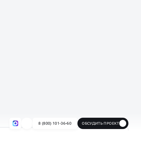
Анализ конкурентов
ики,
Сравниваем с 3–5 ключевыми
конкурентами в нише
Показываем, какие фишки
 что
работают у них — и что можно
адаптировать