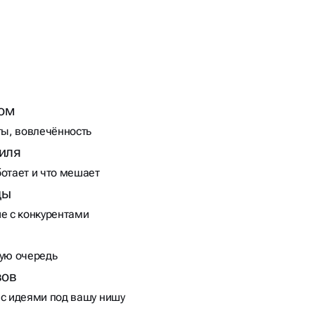
ом
ты, вовлечённость
иля
ботает и что мешает
цы
ие с конкурентами
вую очередь
вов
 с идеями под вашу нишу