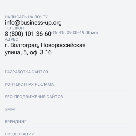
НАПИСАТЬ НА ПОЧТУ
info@business-up.org
ТЕЛЕФОН
8 (800) 101-36-60
/ Пн-Пт, 09:00–19:00 мск
АДРЕС
г. Волгоград, Новороссийская
улица, 5, оф. 3.16
РАЗРАБОТКА САЙТОВ
Разработка сайтов
КОНТЕКСТНАЯ РЕКЛАМА
Лендинги
Контекстная реклама
SEO-ПРОДВИЖЕНИЕ САЙТОВ
Интернет-магазины
Настройка Яндекс Директ
SEO-продвижение сайтов
SMM
Комплексные аудиты
Ведение Яндекс Директ
Продвижение в Яндексе
SMM
БРЕНДИНГ
Корпоративные сайты
Аудит Яндекс Директ
Продвижение в Google
Аудит социальных сетей
Брендинг
ПРЕЗЕНТАЦИИ