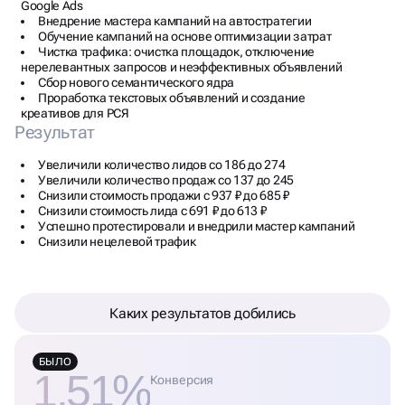
Google Ads
Внедрение мастера кампаний на автостратегии
Обучение кампаний на основе оптимизации затрат
Чистка трафика: очистка площадок, отключение
нерелевантных запросов и неэффективных объявлений
Сбор нового семантического ядра
Проработка текстовых объявлений и создание
креативов для РСЯ
Результат
Увеличили количество лидов со 186 до 274
Увеличили количество продаж со 137 до 245
Снизили стоимость продажи с 937 ₽ до 685 ₽
Снизили стоимость лида с 691 ₽ до 613 ₽
Успешно протестировали и внедрили мастер кампаний
Снизили нецелевой трафик
Каких результатов добились
БЫЛО
1.51%
Конверсия