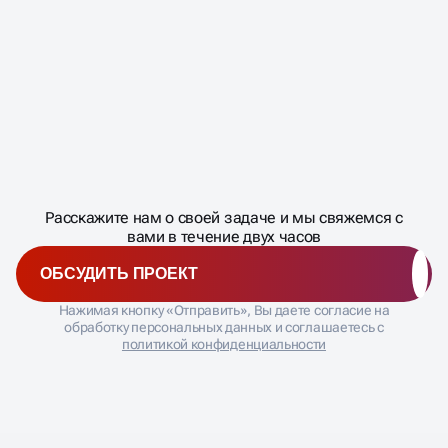
Мы проводим тестирование постоянно. Но не стоит
Конверсию сайта (CR);
менять всё сразу. Рекомендуем отдельно ротацию
Отчет по поисковым запросам (чтобы выявлять
креативов, обновление заголовков и текстов,
"мусорные" фразы) .
опираясь на статистику, какие связки сработали
лучше. Если объявление "выгорело" (CTR упал),
его пора заменять.
Масштабирование
процесса
ДАВАЙТЕ
Расскажите нам о своей задаче и мы свяжемся с
�
вами в течение двух часов
ОБСУДИТЬ ПРОЕКТ
Нажимая кнопку «Отправить», Вы даете согласие на
обработку персональных данных и соглашаетесь с
политикой конфиденциальности