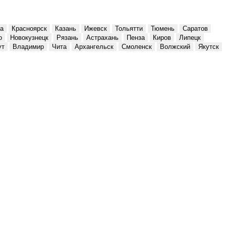
а
Красноярск
Казань
Ижевск
Тольятти
Тюмень
Саратов
о
Новокузнецк
Рязань
Астрахань
Пенза
Киров
Липецк
ут
Владимир
Чита
Архангельск
Смоленск
Волжский
Якутск