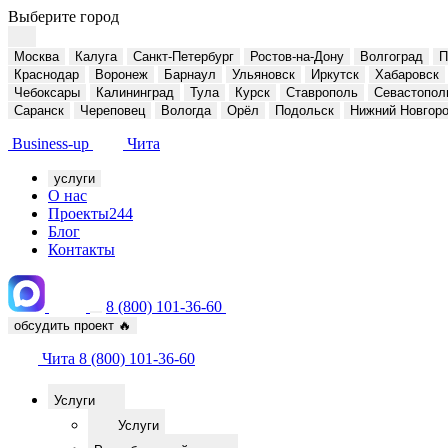
Выберите город
Москва
Калуга
Санкт-Петербург
Ростов-на-Дону
Волгоград
П
Краснодар
Воронеж
Барнаул
Ульяновск
Иркутск
Хабаровск
Чебоксары
Калининград
Тула
Курск
Ставрополь
Севастопол
Саранск
Череповец
Вологда
Орёл
Подольск
Нижний Новгор
Business-up
Чита
услуги
О нас
Проекты
244
Блог
Контакты
8 (800) 101-36-60
обсудить проект
🔥
Чита
8 (800) 101-36-60
Услуги
Услуги