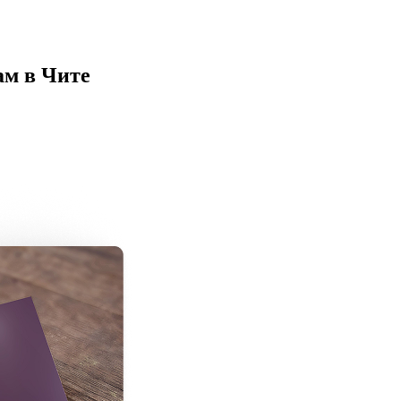
ам
в
Чите