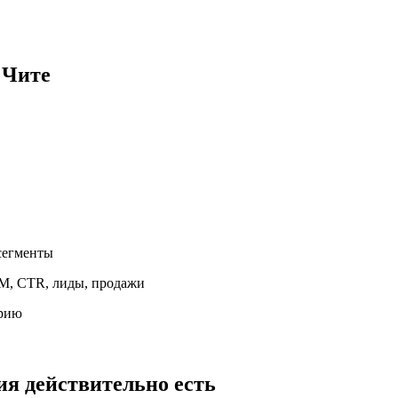
в
Чите
 сегменты
PM, CTR, лиды, продажи
орию
рия
действительно есть