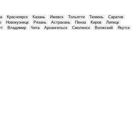
а
Красноярск
Казань
Ижевск
Тольятти
Тюмень
Саратов
о
Новокузнецк
Рязань
Астрахань
Пенза
Киров
Липецк
ут
Владимир
Чита
Архангельск
Смоленск
Волжский
Якутск