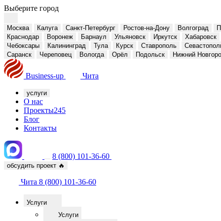
Выберите город
Москва
Калуга
Санкт-Петербург
Ростов-на-Дону
Волгоград
П
Краснодар
Воронеж
Барнаул
Ульяновск
Иркутск
Хабаровск
Чебоксары
Калининград
Тула
Курск
Ставрополь
Севастопол
Саранск
Череповец
Вологда
Орёл
Подольск
Нижний Новгор
Business-up
Чита
услуги
О нас
Проекты
245
Блог
Контакты
8 (800) 101-36-60
обсудить проект
🔥
Чита
8 (800) 101-36-60
Услуги
Услуги