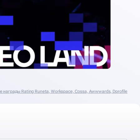
награды Rating Runeta, Workspace, Cossa, Аwwwards, Dprofile