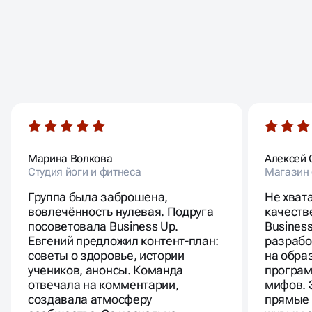
ОТЗЫВЫ
НАШИХ КЛИЕНТОВ
Марина Волкова
Алексей 
Студия йоги и фитнеса
Магазин 
Группа была заброшена,
Не хват
вовлечённость нулевая. Подруга
качеств
посоветовала Business Up.
Busines
Евгений предложил контент-план:
разрабо
советы о здоровье, истории
на обра
учеников, анонсы. Команда
програм
отвечала на комментарии,
мифов. 
создавала атмосферу
прямые 