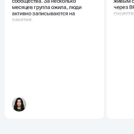
сообщества. За несколько
живым с
месяцев группа ожила, люди
через В
активно записываются на
существ
занятия.