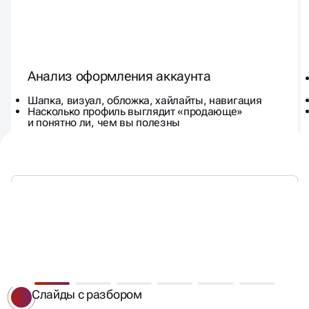
Анализ оформления аккаунта
Шапка, визуал, обложка, хайлайты, навигация
Насколько профиль выглядит «продающе»
и понятно ли, чем вы полезны
КАК ВЫГЛЯДИТ АНАЛИЗ
СОЦСЕТЕЙ НА ПРАКТИКЕ
Слайды с разбором