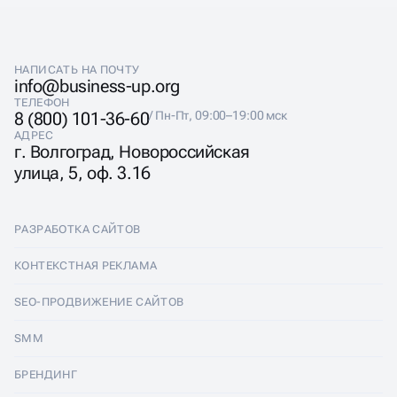
После самостоятельного ведения аккаунта
При смене стратегии или команды
Если упали охваты, вовлечённость или заявки
НАПИСАТЬ НА ПОЧТУ
info@business-up.org
ТЕЛЕФОН
8 (800) 101-36-60
/ Пн-Пт, 09:00–19:00 мск
АДРЕС
г. Волгоград, Новороссийская
улица, 5, оф. 3.16
РАЗРАБОТКА САЙТОВ
Разработка сайтов
КОНТЕКСТНАЯ РЕКЛАМА
Лендинги
Контекстная реклама
SEO-ПРОДВИЖЕНИЕ САЙТОВ
Интернет-магазины
Настройка Яндекс Директ
SEO-продвижение сайтов
SMM
Комплексные аудиты
Ведение Яндекс Директ
Продвижение в Яндексе
SMM
БРЕНДИНГ
Корпоративные сайты
Аудит Яндекс Директ