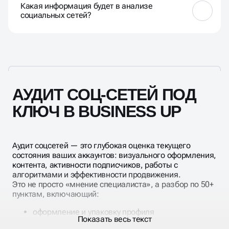
Какая информация будет в анализе
продвижения и выявления и устранения ошибок,
социальных сетей?
мешающих правильному развитию.
Грамотный аудит должен включать как минимум
следующие моменты: количественные показатели
— охват аудитории, подписчики, посты, ретвиты и
т. д.; анализ активности и вовлеченности — рост
подписчиков, лайки, клики, ретвиты и т. д. анализ
конкурентов — используемые инструменты,
АУДИТ СОЦ-СЕТЕЙ ПОД
анализ контента и т. д.
КЛЮЧ В BUSINESS UP
Аудит соцсетей — это глубокая оценка текущего
состояния ваших аккаунтов: визуального оформления,
контента, активности подписчиков, работы с
алгоритмами и эффективности продвижения.
Это не просто «мнение специалиста», а разбор по 50+
пунктам, включающий:
оформление и упаковку профиля
Показать весь текст
структуру контента и тематику