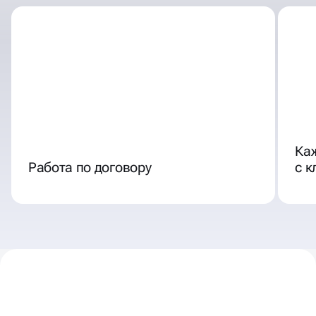
Ка
Работа по договору
с 