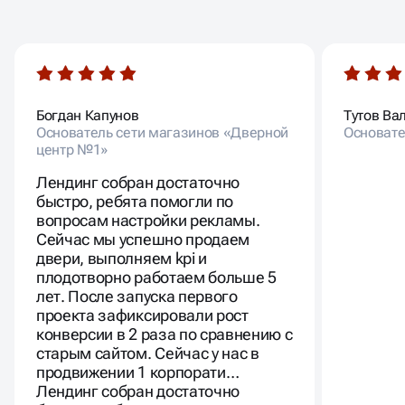
Богдан Капунов
Тутов Ва
Основатель сети магазинов «Дверной
Основате
центр №1»
Лендинг собран достаточно
быстро, ребята помогли по
вопросам настройки рекламы.
Сейчас мы успешно продаем
двери, выполняем kpi и
плодотворно работаем больше 5
лет. После запуска первого
проекта зафиксировали рост
конверсии в 2 раза по сравнению с
старым сайтом. Сейчас у нас в
продвижении 1 корпорати…
Лендинг собран достаточно
быстро, ребята помогли по